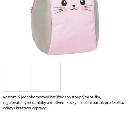
A
J
Í
T
?
HLEDAT
D
O
Roztomilý jednokomorový batůžek s vystouplými oušky,
P
regulovatelnými ramínky a motivem kočky – ideální parťák pro školku,
O
výlety i kreativní výpravy.
R
U
Č
U