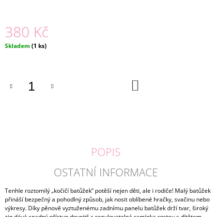
J
E
380 Kč
M
E
Měrná
Skladem
(1 ks)
cena:
BASIC
LEGÍNY
FRAPPE
|
DO
KOŠÍKU
LILY
GREY
159
Kč
POPIS
OSTATNÍ INFORMACE
Tenhle roztomilý „kočičí batůžek“ potěší nejen děti, ale i rodiče! Malý batůžek
přináší bezpečný a pohodlný způsob, jak nosit oblíbené hračky, svačinu nebo
výkresy. Díky pěnově vyztuženému zadnímu panelu batůžek drží tvar, široký
zip dává snadný přístup dovnitř a regulovatelná ramínka rostou s dítětem.