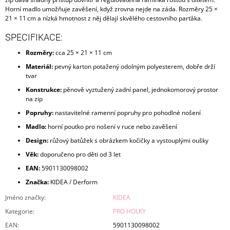
Horní madlo umožňuje zavěšení, když zrovna nejde na záda. Rozměry 25 ×
21 × 11 cm a nízká hmotnost z něj dělají skvělého cestovního parťáka.
SPECIFIKACE:
Rozměry:
cca 25 × 21 × 11 cm
Materiál:
pevný karton potažený odolným polyesterem, dobře drží
tvar
Konstrukce:
pěnově vyztužený zadní panel, jednokomorový prostor
na zip
Popruhy:
nastavitelné ramenní popruhy pro pohodlné nošení
Madlo:
horní poutko pro nošení v ruce nebo zavěšení
Design:
růžový batůžek s obrázkem kočičky a vystouplými oušky
Věk:
doporučeno pro děti od 3 let
EAN:
5901130098002
Značka:
KIDEA / Derform
Jméno značky
:
KIDEA
Kategorie
:
PRO HOLKY
EAN
:
5901130098002