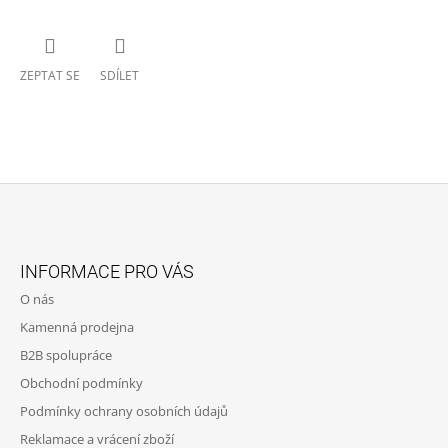
ZEPTAT SE
SDÍLET
Z
Á
INFORMACE PRO VÁS
P
O nás
A
Kamenná prodejna
T
B2B spolupráce
Í
Obchodní podmínky
Podmínky ochrany osobních údajů
Reklamace a vrácení zboží