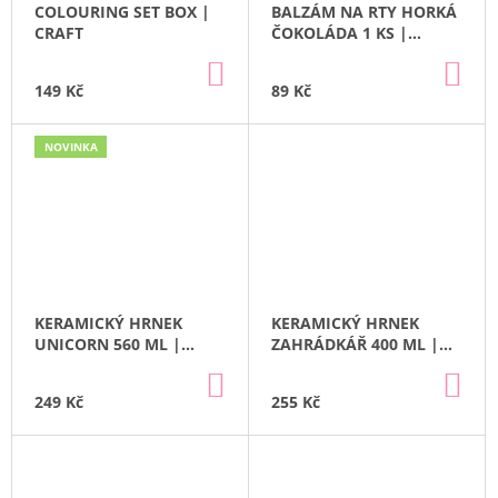
COLOURING SET BOX |
BALZÁM NA RTY HORKÁ
J
CRAFT
ČOKOLÁDA 1 KS |
E
PUCKATOR
M
DO
DO
KOŠÍKU
KO
E
149 Kč
89 Kč
DŘEVĚNÁ
NOVINKA
SKLUZAVKA
+
6
AUTÍČEK
|
ECO
TOYS
399
Kč
KERAMICKÝ HRNEK
KERAMICKÝ HRNEK
UNICORN 560 ML |
ZAHRÁDKÁŘ 400 ML |
PUCKATOR
PUCKATOR
DO
DO
KOŠÍKU
KO
249 Kč
255 Kč