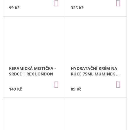
DO
DO
KOŠÍKU
KO
99 Kč
325 Kč
KERAMICKÁ MISTIČKA -
HYDRATAČNÍ KRÉM NA
SRDCE | REX LONDON
RUCE 75ML MUMINEK |
PUCKATOR
DO
DO
KOŠÍKU
KO
149 Kč
89 Kč