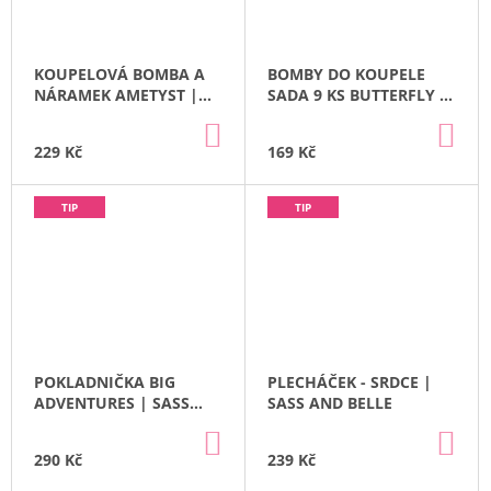
KOUPELOVÁ BOMBA A
BOMBY DO KOUPELE
NÁRAMEK AMETYST |
SADA 9 KS BUTTERFLY |
PUCKATOR
PUCKATOR
DO
DO
KOŠÍKU
KO
229 Kč
169 Kč
TIP
TIP
POKLADNIČKA BIG
PLECHÁČEK - SRDCE |
ADVENTURES | SASS
SASS AND BELLE
AND BELLE
DO
DO
KOŠÍKU
KO
290 Kč
239 Kč