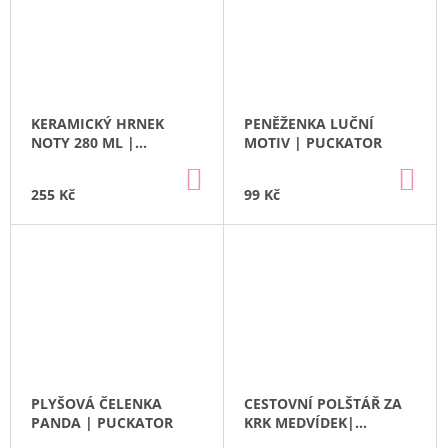
KERAMICKÝ HRNEK
PENĚŽENKA LUČNÍ
NOTY 280 ML |
MOTIV | PUCKATOR
PUCKATOR
DO
DO
KOŠÍKU
KO
255 Kč
99 Kč
PLYŠOVÁ ČELENKA
CESTOVNÍ POLŠTÁŘ ZA
PANDA | PUCKATOR
KRK MEDVÍDEK|
PUCKATOR