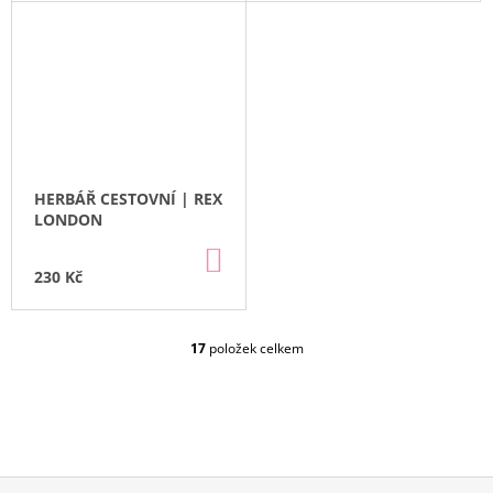
HERBÁŘ CESTOVNÍ | REX
LONDON
DO
KOŠÍKU
230 Kč
17
položek celkem
O
V
L
Á
D
A
C