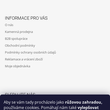
Í
P
Z
R
Á
V
INFORMACE PRO VÁS
K
P
O nás
Y
A
V
Kamenná prodejna
T
Ý
B2B spolupráce
P
Í
I
Obchodní podmínky
S
Podmínky ochrany osobních údajů
U
Reklamace a vrácení zboží
Moje objednávka
SLEDUJTE NÁS
Aby se vám tady procházelo jako
růžovou zahradou,
Facebook skupina
používáme cookies. Pomáhají nám také
vylepšovat