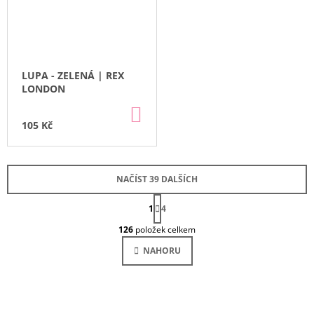
LUPA - ZELENÁ | REX
LONDON
DO
KOŠÍKU
105 Kč
NAČÍST 39 DALŠÍCH
S
1
4
T
O
R
126
položek celkem
Á
V
N
L
NAHORU
K
Á
O
V
D
Á
A
N
C
Í