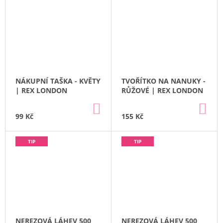
NÁKUPNÍ TAŠKA - KVĚTY
TVOŘÍTKO NA NANUKY -
| REX LONDON
RŮŽOVÉ | REX LONDON
DO
DO
KOŠÍKU
KO
99 Kč
155 Kč
TIP
TIP
NEREZOVÁ LÁHEV 500
NEREZOVÁ LÁHEV 500