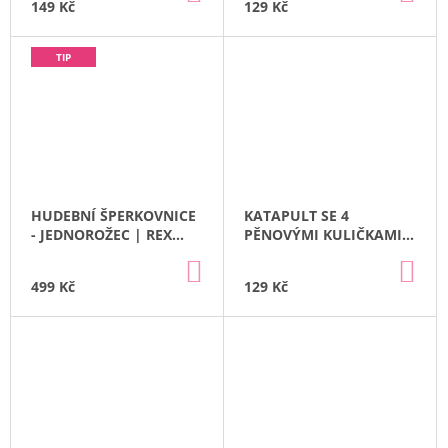
KOŠÍKU
KO
149 Kč
129 Kč
TIP
HUDEBNÍ ŠPERKOVNICE
KATAPULT SE 4
- JEDNOROŽEC | REX
PĚNOVÝMI KULIČKAMI |
LONDON
REX LONDON
DO
DO
KOŠÍKU
KO
499 Kč
129 Kč