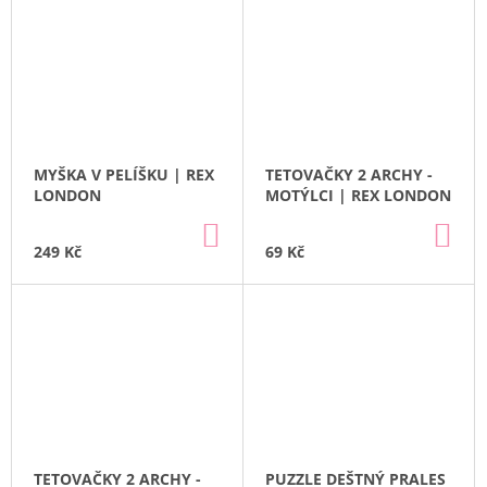
MYŠKA V PELÍŠKU | REX
TETOVAČKY 2 ARCHY -
LONDON
MOTÝLCI | REX LONDON
DO
DO
KOŠÍKU
KO
249 Kč
69 Kč
TETOVAČKY 2 ARCHY -
PUZZLE DEŠTNÝ PRALES