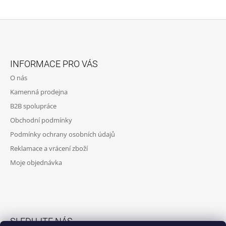
Í
P
R
V
K
Z
Y
Á
V
INFORMACE PRO VÁS
Ý
P
P
O nás
A
I
Kamenná prodejna
S
T
U
B2B spolupráce
Í
Obchodní podmínky
Podmínky ochrany osobních údajů
Reklamace a vrácení zboží
Moje objednávka
SLEDUJTE NÁS