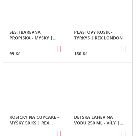
ŠESTIBAREVNÁ
PLASTOVÝ KOŠÍK -
PROPISKA - MYŠKY |
TYRKYS | REX LONDON
REX LONDON
DO
DO
KOŠÍKU
KO
99 Kč
180 Kč
KOŠÍČKY NA CUPCAKE -
DĚTSKÁ LÁHEV NA
MYŠKY 50 KS | REX
VODU 250 ML - VÍLY |
LONDON
REX LONDON
DO
DO