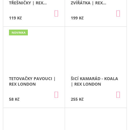
TŘEŠNIČKY | REX
ZVÍŘÁTKA | REX
J
LONDON
LONDON
E
DO
DO
KOŠÍKU
KO
M
119 Kč
199 Kč
E
NOVINKA
ČELENKA
A
NÁRAMKY
UNICORN
|
MARTINELIA
179
Kč
TETOVAČKY PAVOUCI |
ŠICÍ KAMARÁD - KOALA
REX LONDON
| REX LONDON
DO
DO
KOŠÍKU
KO
58 Kč
255 Kč