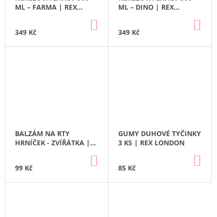
ML – FARMA | REX
ML – DINO | REX
LONDON
LONDON
DO
DO
KOŠÍKU
KO
349 Kč
349 Kč
BALZÁM NA RTY
GUMY DUHOVÉ TYČINKY
HRNÍČEK - ZVÍŘÁTKA |
3 KS | REX LONDON
REX LONDON
DO
DO
KOŠÍKU
KO
99 Kč
85 Kč