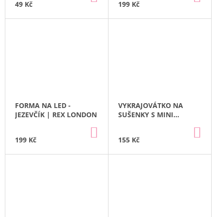
KOŠÍKU
KO
49 Kč
199 Kč
FORMA NA LED -
VYKRAJOVÁTKO NA
JEZEVČÍK | REX LONDON
SUŠENKY S MINI
ŠPACHTLÍ - DINO | REX
DO
DO
LONDON
KOŠÍKU
KO
199 Kč
155 Kč