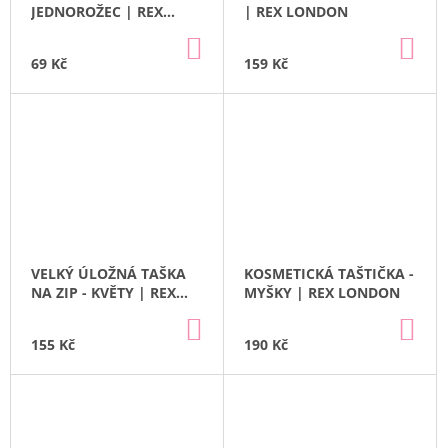
JEDNOROŽEC | REX
| REX LONDON
LONDON
DO
DO
KOŠÍKU
KO
69 Kč
159 Kč
VELKÝ ÚLOŽNÁ TAŠKA
KOSMETICKÁ TAŠTIČKA -
NA ZIP - KVĚTY | REX
MYŠKY | REX LONDON
LONDON
DO
DO
KOŠÍKU
KO
155 Kč
190 Kč