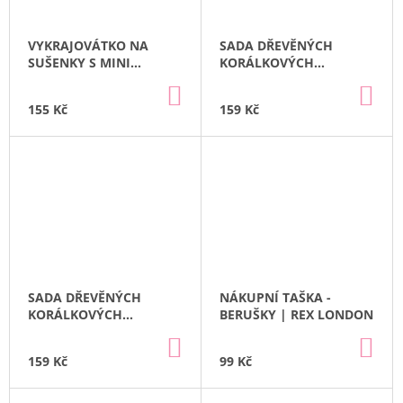
VYKRAJOVÁTKO NA
SADA DŘEVĚNÝCH
SUŠENKY S MINI
KORÁLKOVÝCH
STĚRKOU - JEDNOROŽEC
NÁRAMKŮ - KVĚTY | REX
DO
DO
| REX LONDON
LONDON
KOŠÍKU
KO
155 Kč
159 Kč
SADA DŘEVĚNÝCH
NÁKUPNÍ TAŠKA -
KORÁLKOVÝCH
BERUŠKY | REX LONDON
NÁRAMKŮ - MAGICAL |
DO
DO
REX LONDON
KOŠÍKU
KO
159 Kč
99 Kč