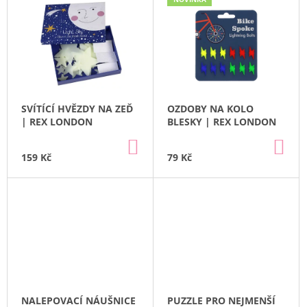
Z
Ý
A
E
P
J
N
I
Í
Í
S
T
P
P
?
R
R
O
SVÍTÍCÍ HVĚZDY NA ZEĎ
OZDOBY NA KOLO
O
| REX LONDON
BLESKY | REX LONDON
D
D
U
DO
DO
U
KOŠÍKU
KO
159 Kč
79 Kč
HLEDAT
K
K
T
T
Ů
Ů
D
O
P
O
R
U
Č
NALEPOVACÍ NÁUŠNICE
PUZZLE PRO NEJMENŠÍ
U