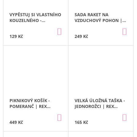
VYPĚSTUJ SI VLASTNÍHO
SADA RAKET NA
KOUZELNÉHO -
VZDUCHOVÝ POHON |
JEDNOROŽCE | REX
REX LONDON
DO
DO
LONDON
KOŠÍKU
KO
129 Kč
249 Kč
PIKNIKOVÝ KOŠÍK -
VELKÁ ÚLOŽNÁ TAŠKA -
POMERANČ | REX
JEDNOROŽCI | REX
LONDON
LONDON
DO
DO
KOŠÍKU
KO
449 Kč
165 Kč