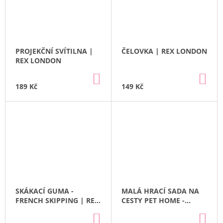
PROJEKČNÍ SVÍTILNA |
ČELOVKA | REX LONDON
REX LONDON
DO
DO
KOŠÍKU
KO
189 Kč
149 Kč
SKÁKACÍ GUMA -
MALÁ HRACÍ SADA NA
FRENCH SKIPPING | REX
CESTY PET HOME -
LONDON
KOČIČKA | REX LONDON
DO
DO