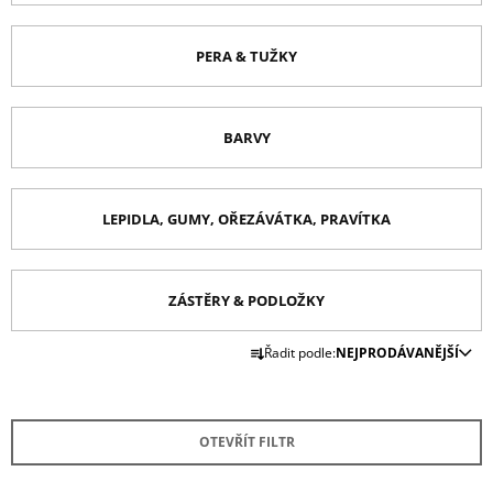
A
J
PERA & TUŽKY
Í
T
BARVY
?
LEPIDLA, GUMY, OŘEZÁVÁTKA, PRAVÍTKA
HLEDAT
ZÁSTĚRY & PODLOŽKY
Ř
D
Řadit podle:
NEJPRODÁVANĚJŠÍ
O
A
P
Z
O
E
R
OTEVŘÍT FILTR
U
N
Č
Í
U