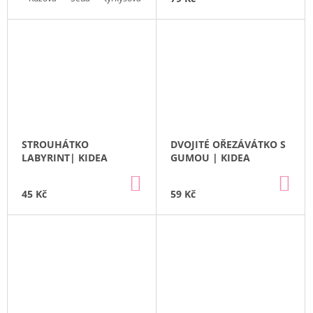
STROUHÁTKO
DVOJITÉ OŘEZÁVÁTKO S
LABYRINT| KIDEA
GUMOU | KIDEA
DO
DO
KOŠÍKU
KO
45 Kč
59 Kč