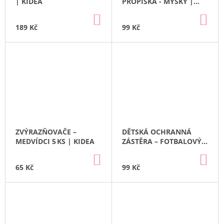
| KIDEA
PROPISKA - MYŠKY |
REX LONDON
DO
DO
KOŠÍKU
KO
189 Kč
99 Kč
ZVÝRAZŇOVAČE –
DĚTSKÁ OCHRANNÁ
MEDVÍDCI 5 KS | KIDEA
ZÁSTĚRA – FOTBALOVÝ
MÍČ | KIDEA
DO
DO
KOŠÍKU
KO
65 Kč
99 Kč