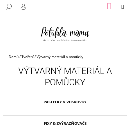
K
Přejít
NÁKUP
M
HLEDAT
na
KOŠÍK
O
PŘIHLÁŠENÍ
ZPĚT
ZPĚT
obsah
Š
Í
C
K
O
P
O
Domů
/
Tvoření
/
Výtvarný materiál a pomůcky
T
Ř
VÝTVARNÝ MATERIÁL A
E
POMŮCKY
B
U
J
PASTELKY & VOSKOVKY
E
T
E
FIXY & ZVÝRAZŇOVAČE
N