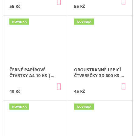
DO
DO
KOŠÍKU
KO
55 Kč
55 Kč
NOVINKA
NOVINKA
ČERNÉ PAPÍROVÉ
OBOUSTRANNĚ LEPICÍ
ČTVRTKY A4 10 KS |
ČTVEREČKY 3D 600 KS |
CRAFT
CRAFT
DO
DO
KOŠÍKU
KO
49 Kč
45 Kč
NOVINKA
NOVINKA