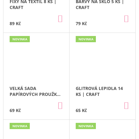
FIXY NA TEXTIL 8 KS |
BARVY NA SKLO 5 KS |
CRAFT
CRAFT
DO
DO
KOŠÍKU
KO
89 Kč
79 Kč
NOVINKA
NOVINKA
VELKÁ SADA
GLITROVÁ LEPIDLA 14
PAPÍROVÝCH PROUŽKŮ
KS | CRAFT
A SAMOLEPEK | CRAFT
DO
DO
KOŠÍKU
KO
69 Kč
65 Kč
NOVINKA
NOVINKA