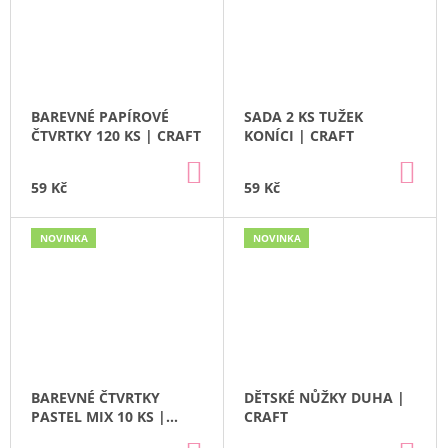
BAREVNÉ PAPÍROVÉ
SADA 2 KS TUŽEK
ČTVRTKY 120 KS | CRAFT
KONÍCI | CRAFT
DO
DO
KOŠÍKU
KO
59 Kč
59 Kč
NOVINKA
NOVINKA
BAREVNÉ ČTVRTKY
DĚTSKÉ NŮŽKY DUHA |
PASTEL MIX 10 KS |
CRAFT
CRAFT