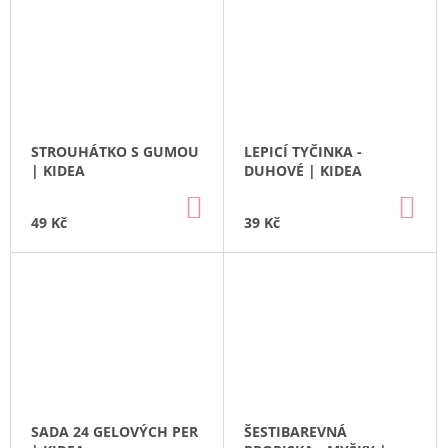
STROUHÁTKO S GUMOU
LEPICÍ TYČINKA -
| KIDEA
DUHOVÉ | KIDEA
DO
DO
KOŠÍKU
KO
49 Kč
39 Kč
SADA 24 GELOVÝCH PER
ŠESTIBAREVNÁ