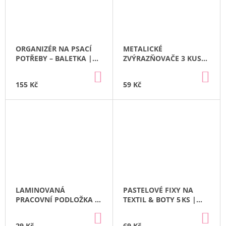
ORGANIZÉR NA PSACÍ
METALICKÉ
POTŘEBY – BALETKA |
ZVÝRAZŇOVAČE 3 KUSY
KIDEA
| KIDEA
DO
DO
KOŠÍKU
KO
155 Kč
59 Kč
LAMINOVANÁ
PASTELOVÉ FIXY NA
PRACOVNÍ PODLOŽKA –
TEXTIL & BOTY 5 KS |
PANDA | KIDEA
KIDEA
DO
DO
KOŠÍKU
KO
29 Kč
69 Kč