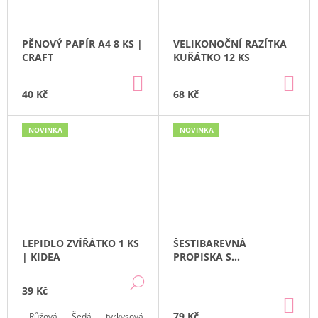
PĚNOVÝ PAPÍR A4 8 KS |
VELIKONOČNÍ RAZÍTKA
CRAFT
KUŘÁTKO 12 KS
DO
DO
KOŠÍKU
KO
40 Kč
68 Kč
NOVINKA
NOVINKA
LEPIDLO ZVÍŘÁTKO 1 KS
ŠESTIBAREVNÁ
| KIDEA
PROPISKA S
JEDNOROŽCI |
DETAIL
PUCKATOR
39 Kč
DO
KO
79 Kč
Růžová
Šedá
tyrkysová