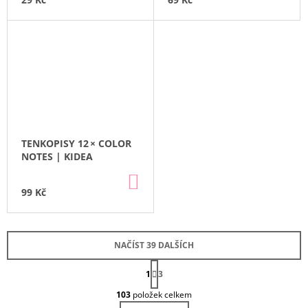
TENKOPISY 12 × COLOR
NOTES | KIDEA
DO
KOŠÍKU
99 Kč
NAČÍST 39 DALŠÍCH
S
1
3
T
O
R
103
položek celkem
Á
V
N