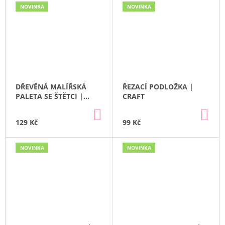
NOVINKA
NOVINKA
DŘEVĚNÁ MALÍŘSKÁ
ŘEZACÍ PODLOŽKA |
PALETA SE ŠTĚTCI |
CRAFT
CRAFT
DO
DO
KOŠÍKU
KO
129 Kč
99 Kč
NOVINKA
NOVINKA