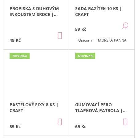
PROPISKA S DUHOVÝM
SADA RAZÍTEK 10 KS |
INKOUSTEM SRDCE |
CRAFT
PUCKATOR
DE
59 Kč
DO
KOŠÍKU
49 Kč
Unicorn
MOŘSKÁ PANNA
NOVINKA
NOVINKA
PASTELOVÉ FIXY 8 KS |
GUMOVACÍ PERO
CRAFT
TLAPKOVÁ PATROLA |
MODELS
DO
DO
KOŠÍKU
KO
55 Kč
69 Kč