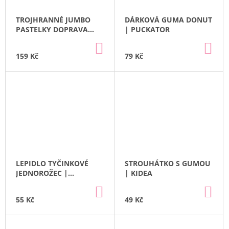
TROJHRANNÉ JUMBO
DÁRKOVÁ GUMA DONUT
PASTELKY DOPRAVA
| PUCKATOR
10 BAREV | KIDEA
DO
DO
KOŠÍKU
KO
159 Kč
79 Kč
LEPIDLO TYČINKOVÉ
STROUHÁTKO S GUMOU
JEDNOROŽEC |
| KIDEA
PUCKATOR
DO
DO
KOŠÍKU
KO
55 Kč
49 Kč