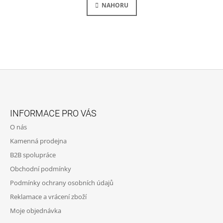
L
NAHORU
K
Á
O
V
D
Á
A
N
C
Í
Í
P
R
V
K
Z
Y
Á
V
INFORMACE PRO VÁS
Ý
P
P
O nás
A
I
Kamenná prodejna
S
T
U
B2B spolupráce
Í
Obchodní podmínky
Podmínky ochrany osobních údajů
Reklamace a vrácení zboží
Moje objednávka