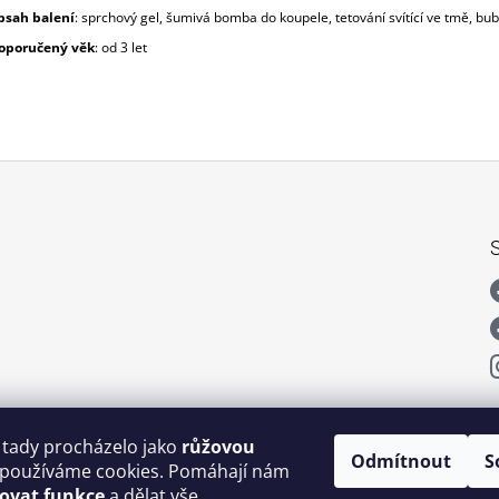
bsah balení
: sprchový gel, šumivá bomba do koupele, tetování svítící ve tmě, bub
oporučený věk
: od 3 let
 tady procházelo jako
růžovou
Odmítnout
S
používáme cookies. Pomáhají nám
šovat funkce
a dělat vše