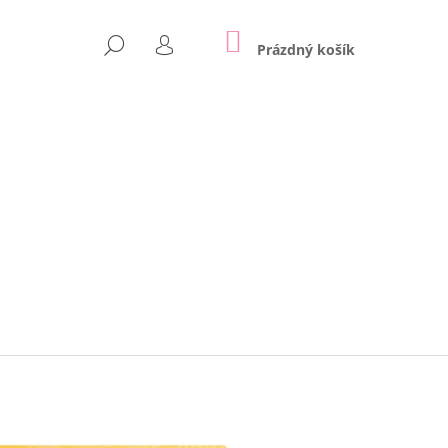
NÁKUPNÍ
HLEDAT
KOŠÍK
Prázdný košík
PŘIHLÁŠENÍ
Následující
 NA ZEĎ | REX LONDON