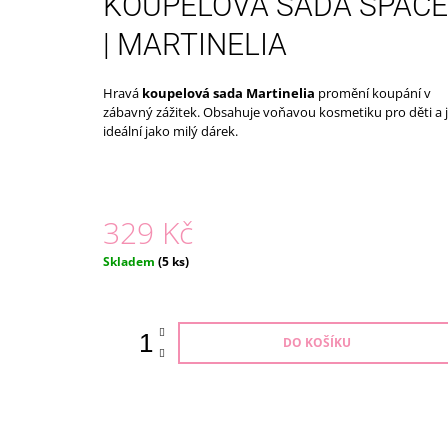
KOUPELOVÁ SADA SPACE
179 Kč
| MARTINELIA
Hravá
koupelová sada Martinelia
promění koupání v
zábavný zážitek. Obsahuje voňavou kosmetiku pro děti a 
ideální jako milý dárek.
329 Kč
Měrná
Skladem
(5 ks)
cena:
DO KOŠÍKU