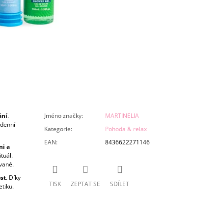
ání
.
Jméno značky
:
MARTINELIA
odenní
Kategorie
:
Pohoda & relax
EAN
:
8436622271146
ni a
tuál.
vané.
st
. Díky
TISK
ZEPTAT SE
SDÍLET
tiku.