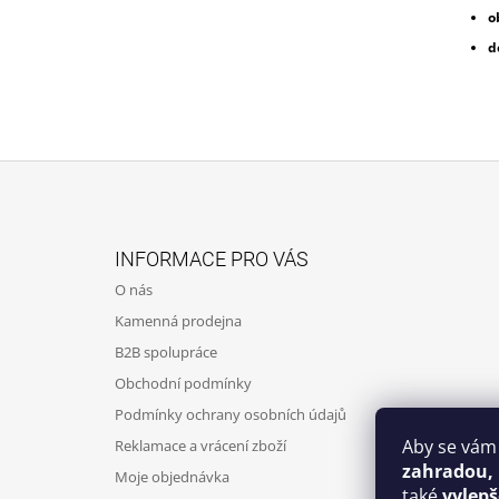
o
d
Z
Á
INFORMACE PRO VÁS
P
O nás
A
Kamenná prodejna
T
B2B spolupráce
Í
Obchodní podmínky
Podmínky ochrany osobních údajů
Aby se vám
Reklamace a vrácení zboží
zahradou,
Moje objednávka
také
vylep