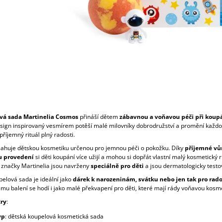
vá sada Martinelia Cosmos
přináší dětem
zábavnou a voňavou péči při koup
sign inspirovaný vesmírem potěší malé milovníky dobrodružství a promění každ
příjemný rituál plný radosti.
ahuje dětskou kosmetiku určenou pro jemnou péči o pokožku. Díky
příjemné vů
 provedení
si děti koupání více užijí a mohou si dopřát vlastní malý kosmetický ri
 značky Martinelia jsou navrženy
speciálně pro děti
a jsou dermatologicky testo
pelová sada je ideální jako
dárek k narozeninám, svátku nebo jen tak pro rado
mu balení se hodí i jako malé překvapení pro děti, které mají rády voňavou kosme
ry
:
yp
: dětská koupelová kosmetická sada