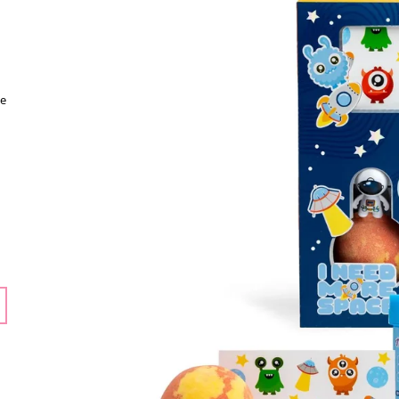
ECO TOYS
159 Kč
399 Kč
je