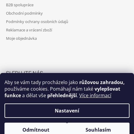
T
B2B spolupráce
Í
Obchodní podmínky
Podmínky ochrany osobních údajů
Reklamace a vrácení zboží
Moje objednávka
SLEDUJTE NÁS
Aby se vám tady procházelo jako
růžovou zahradou,
Facebook skupina
používáme cookies. Pomáhají nám také
vylepšovat
funkce
a dělat vše
přehlednější
.
Více informací
Facebook
Instagram
Nastavení
Odmítnout
Souhlasím
© 2026 Potrhlá máma. Všechna práva vyhrazena.
Vytvořil Shoptet