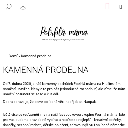
K
Přejít
NÁKUP
M
HLEDAT
na
KOŠÍK
O
PŘIHLÁŠENÍ
ZPĚT
ZPĚT
obsah
Š
Í
C
K
O
P
O
Domů
/
Kamenná prodejna
T
Ř
KAMENNÁ PRODEJNA
E
B
Od 7. dubna 2026 je náš kamenný obchůdek Potrhlá máma na Hlučínském
náměstí uzavřen. Nebylo to pro nás jednoduché rozhodnutí, ale víme, že nám
U
umožní posunout se zase o kus dál.
J
Dobrá zpráva je, že o své oblíbené věci nepřijdete. Naopak.
E
T
Ještě více se teď zaměříme na naši facebookovou skupinu Potrhlá máma, kde
E
pro vás budeme pravidelně vybírat a nabízet to nejlepší – kreativní potřeby,
dárečky, sezónní radosti, dětské oblečení, zdravou výživu i oblíbené německé
N