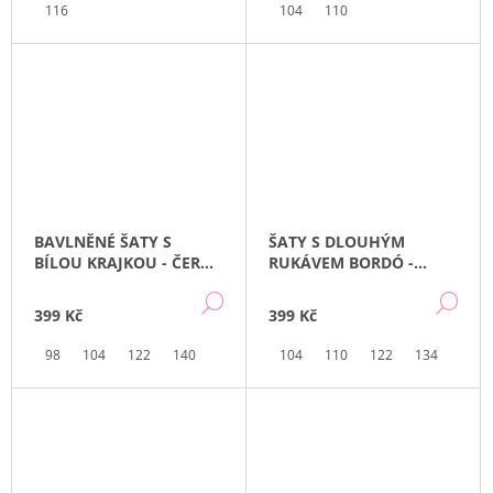
116
104
110
BAVLNĚNÉ ŠATY S
ŠATY S DLOUHÝM
BÍLOU KRAJKOU - ČERNÉ
RUKÁVEM BORDÓ -
| LILY GREY
HVĚZDIČKY | LILY GREY
DETAIL
DE
399 Kč
399 Kč
98
104
122
140
104
110
122
134