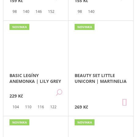
U
159 Kč
155 Kč
J
K
E
98
140
146
152
98
140
T
M
Ů
E
NOVINKA
NOVINKA
BEAUTY
SET
LITTLE
UNICORN
|
MARTINELIA
269
BASIC LEGÍNY
BEAUTY SET LITTLE
Kč
ANEMONKA | LILY GREY
UNICORN | MARTINELIA
DETAIL
229 Kč
DO
KO
269 Kč
104
110
116
122
146
NOVINKA
NOVINKA