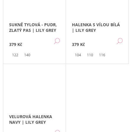
SUKNĚ TYLOVÁ - PUDR,
HALENKA S VÍLOU BÍLÁ
ZLATÝ PAS | LILY GREY
| LILY GREY
DETAIL
DE
379 Kč
379 Kč
122
140
104
110
116
VELUROVÁ HALENKA
NAVY | LILY GREY