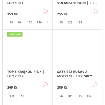
LILY GREY
VOLÁNKEM PUDR | LILY
GREY
DETAIL
DE
159 Kč
255 Kč
98
104
110
146
152
98
128
134
NOVINKA
TOP S KRAJKOU PINK |
ŠATY BEZ RUKÁVU
LILY GREY
MOTÝLCI | LILY GREY
DETAIL
DE
265 Kč
289 Kč
146
152
98
104
110
122
134