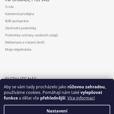
Ý
P
P
O nás
A
I
Kamenná prodejna
S
T
U
B2B spolupráce
Í
Obchodní podmínky
Podmínky ochrany osobních údajů
Reklamace a vrácení zboží
Moje objednávka
SLEDUJTE NÁS
Aby se vám tady procházelo jako
růžovou zahradou,
Facebook skupina
používáme cookies. Pomáhají nám také
vylepšovat
funkce
a dělat vše
přehlednější
.
Více informací
Facebook
Instagram
Nastavení