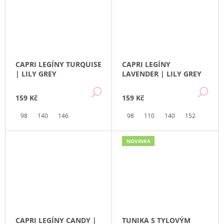
CAPRI LEGÍNY TURQUISE
CAPRI LEGÍNY
| LILY GREY
LAVENDER | LILY GREY
DETAIL
DE
159 Kč
159 Kč
98
140
146
98
110
140
152
NOVINKA
CAPRI LEGÍNY CANDY |
TUNIKA S TYLOVÝM