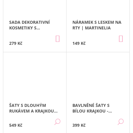
SADA DEKORATIVNÍ
NÁRAMEK S LESKEM NA
KOSMETIKY S
RTY | MARTINELIA
TAŠTIČKOU |
DO
DO
MARTINELIA
KOŠÍKU
KO
279 Kč
149 Kč
ŠATY S DLOUHÝM
BAVLNĚNÉ ŠATY S
RUKÁVEM A KRAJKOU
BÍLOU KRAJKOU -
ROSE | LILY GREY
BORDÓ | LILY GREY
DETAIL
DE
549 Kč
399 Kč