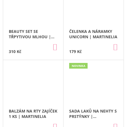
BEAUTY SET SE
ČELENKA A NÁRAMKY
TŘPYTIVOU MLHOU |
UNICORN | MARTINELIA
MARTINELIA
DO
DO
KOŠÍKU
KO
310 Kč
179 Kč
NOVINKA
BALZÁM NA RTY ZAJÍČEK
SADA LAKŮ NA NEHTY S
1 KS | MARTINELIA
PRSTÝNKY |
MARTINELIA
DO
DO