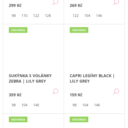
DETAIL
DE
299 Kč
269 Kč
98
110
122
128
122
104
146
NOVINKA
NOVINKA
SUKÝNKA S VOLÁNKY
CAPRI LEGÍNY BLACK |
ZEBRA | LILY GREY
LILY GREY
DETAIL
DE
359 Kč
159 Kč
98
104
140
98
104
146
NOVINKA
NOVINKA