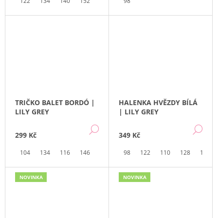
122
134
140
152
98
TRIČKO BALET BORDÓ |
HALENKA HVĚZDY BÍLÁ
LILY GREY
| LILY GREY
DETAIL
DE
299 Kč
349 Kč
104
134
116
146
98
122
110
128
134
NOVINKA
NOVINKA