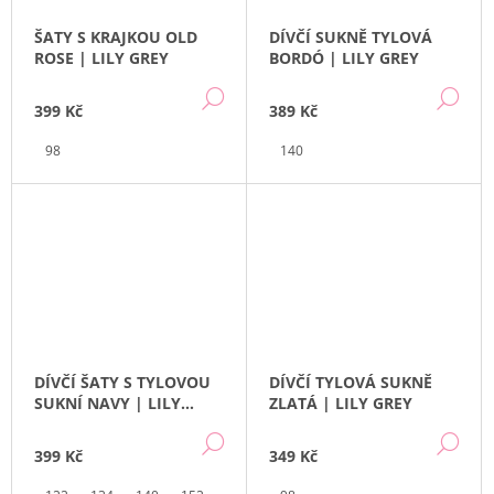
ŠATY S KRAJKOU OLD
DÍVČÍ SUKNĚ TYLOVÁ
ROSE | LILY GREY
BORDÓ | LILY GREY
DETAIL
DE
399 Kč
389 Kč
98
140
DÍVČÍ ŠATY S TYLOVOU
DÍVČÍ TYLOVÁ SUKNĚ
SUKNÍ NAVY | LILY
ZLATÁ | LILY GREY
GREY
DETAIL
DE
399 Kč
349 Kč