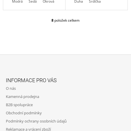
Modrá
Šedá
Okrová
Světle modrá
Duha
Coral
Srdíčka
Navy
8
položek celkem
O
V
L
Á
D
A
C
Í
P
Z
R
Á
V
INFORMACE PRO VÁS
K
P
O nás
Y
A
V
Kamenná prodejna
T
Ý
B2B spolupráce
P
Í
I
Obchodní podmínky
S
Podmínky ochrany osobních údajů
U
Reklamace a vrácení zboží