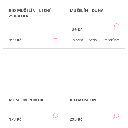
BIO MUŠELÍN - LESNÍ
MUŠELÍN - DUHA
ZVÍŘÁTKA
DE
189 Kč
DO
KOŠÍKU
199 Kč
Modrá
Šedá
Starorůžová
MUŠELÍN PUNTÍK
BIO MUŠELÍN
DETAIL
DE
179 Kč
295 Kč