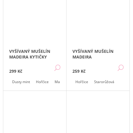
Ů
J
E
M
E
ČELENKA
A
NÁRAMKY
UNICORN
VYŠÍVANÝ MUŠELÍN
VYŠÍVANÝ MUŠELÍN
|
MADEIRA KYTIČKY
MADEIRA
MARTINELIA
DETAIL
DE
179
299 Kč
259 Kč
Kč
Dusty mint
Hořčice
Mauve
Hořčice
Starorůžová