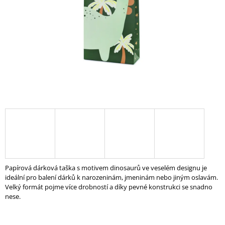
A
J
Í
T
?
HLEDAT
D
O
Papírová dárková taška s motivem dinosaurů ve veselém designu je
P
ideální pro balení dárků k narozeninám, jmeninám nebo jiným oslavám.
O
Velký formát pojme více drobností a díky pevné konstrukci se snadno
R
nese.
U
Č
U