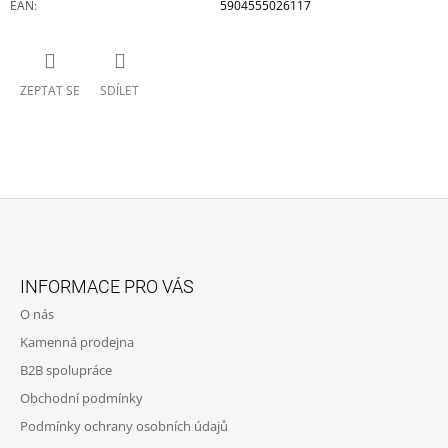
EAN
:
5904555026117
ZEPTAT SE
SDÍLET
Z
Á
INFORMACE PRO VÁS
P
O nás
A
Kamenná prodejna
T
B2B spolupráce
Í
Obchodní podmínky
Podmínky ochrany osobních údajů