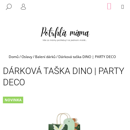
K
Přejít
NÁKUP
M
HLEDAT
na
KOŠÍK
O
PŘIHLÁŠENÍ
ZPĚT
ZPĚT
obsah
Š
Í
C
K
O
P
O
Domů
/
Oslavy
/
Balení dárků
/
Dárková taška DINO | PARTY DECO
T
Ř
DÁRKOVÁ TAŠKA DINO | PARTY
E
DECO
B
U
J
NOVINKA
E
T
E
N