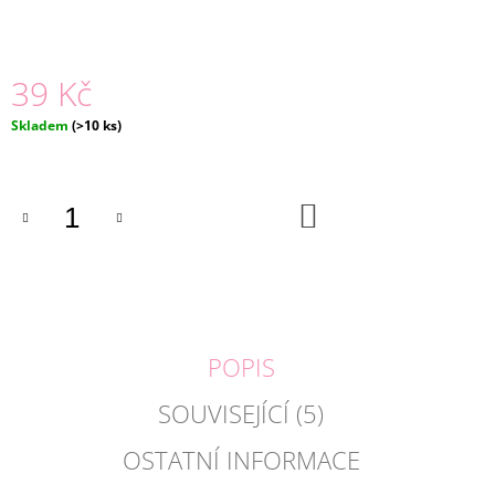
J
E
M
39 Kč
E
Měrná
Skladem
(>10 ks)
BASIC
cena:
LEGÍNY
FRAPPE
|
LILY
DO
KOŠÍKU
GREY
159
Kč
POPIS
SOUVISEJÍCÍ (5)
OSTATNÍ INFORMACE