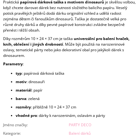
Praktická
papírová dárková taška s motivem dinosaurů
je skvělou volbou,
když chcete darovat dárek bez nutnosti složitého balicího papíru. Veselý
potisk pravěkých ještěrů dodá dárku originální vzhled a udělá radost
zejména dětem či fanouškům dinosaurů. Taška je dostatečně velká pro
různé druhy dárků a díky pevné papírové konstrukci zvládne bezpečně
přenést i těžší obsah.
Díky rozměrům 10 × 24 × 37 cm je taška
univerzální pro balení hraček,
knih, oblečení i jiných drobností
. Může být použitá na narozeninové
oslavy, tematické párty nebo jako dekorativní obal pro jakýkoli dárek s
dinosaurem.
Parametry
:
typ
: papírová dárková taška
motiv
: dinosauři
materiál
: papír
barva
: zelená
rozměry
: přibližně 10 × 24 × 37 cm
vhodné pro
: dárky k narozeninám, oslavám a párty
Jméno značky
:
PARTY DECO
Kategorie
:
Balení dárků