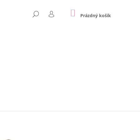
NÁKUPNÍ
HLEDAT
KOŠÍK
Prázdný košík
PŘIHLÁŠENÍ
Následující
 NA ZEĎ | REX LONDON