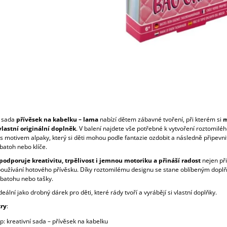
í sada
přívěsek na kabelku – lama
nabízí dětem zábavné tvoření, při kterém si
m
vlastní originální doplněk
. V balení najdete vše potřebné k vytvoření roztomiléh
s motivem alpaky, který si děti mohou podle fantazie ozdobit a následně připevni
batoh nebo klíče.
podporuje kreativitu, trpělivost i jemnou motoriku a přináší radost
nejen při
i používání hotového přívěsku. Díky roztomilému designu se stane oblíbeným dop
batohu nebo tašky.
deální jako drobný dárek pro děti, které rády tvoří a vyrábějí si vlastní doplňky.
ry
:
yp: kreativní sada – přívěsek na kabelku