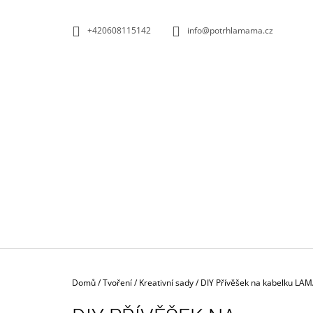
K
Přejít
na
O
ZPĚT
ZPĚT
+420608115142
info@potrhlamama.cz
obsah
DO
DO
Š
OBCHODU
OBCHODU
Í
K
Domů
/
Tvoření
/
Kreativní sady
/
DIY Přívěšek na kabelku LA
MUŠELÍN PUNTÍK