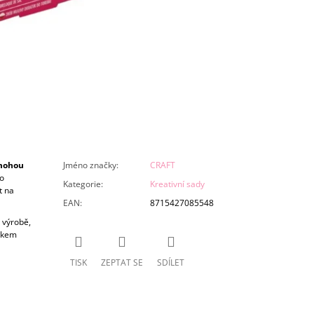
ohou
Jméno značky
:
CRAFT
o
Kategorie
:
Kreativní sady
t na
EAN
:
8715427085548
 výrobě,
lňkem
TISK
ZEPTAT SE
SDÍLET