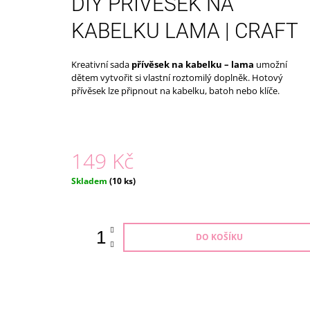
DIY PŘÍVĚŠEK NA
179 Kč
KABELKU LAMA | CRAFT
Kreativní sada
přívěsek na kabelku – lama
umožní
dětem vytvořit si vlastní roztomilý doplněk. Hotový
přívěsek lze připnout na kabelku, batoh nebo klíče.
149 Kč
Měrná
Skladem
(10 ks)
cena:
DO KOŠÍKU