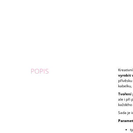
POPIS
Kreativn
vyrobit 
přívěsku 
kabelku, 
Tvoření 
ale i př
každého 
Sada je i
Paramet
t