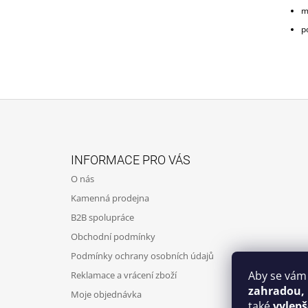
m
p
Z
Á
INFORMACE PRO VÁS
P
O nás
A
Kamenná prodejna
T
B2B spolupráce
Í
Obchodní podmínky
Podmínky ochrany osobních údajů
Aby se vám
Reklamace a vrácení zboží
zahradou,
Moje objednávka
také
vylep