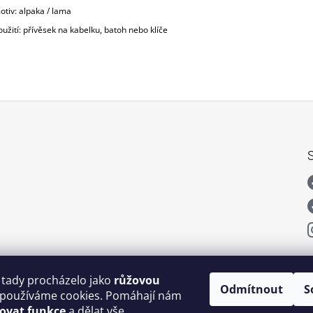
otiv: alpaka / lama
oužití: přívěsek na kabelku, batoh nebo klíče
 tady procházelo jako
růžovou
Odmítnout
S
používáme cookies. Pomáhají nám
šovat funkce
a dělat vše