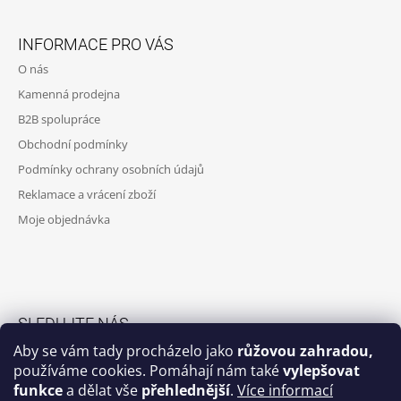
Z
Á
INFORMACE PRO VÁS
P
O nás
A
Kamenná prodejna
T
B2B spolupráce
Í
Obchodní podmínky
Podmínky ochrany osobních údajů
Reklamace a vrácení zboží
Moje objednávka
SLEDUJTE NÁS
Aby se vám tady procházelo jako
růžovou zahradou,
Facebook skupina
používáme cookies. Pomáhají nám také
vylepšovat
funkce
a dělat vše
přehlednější
.
Více informací
Facebook