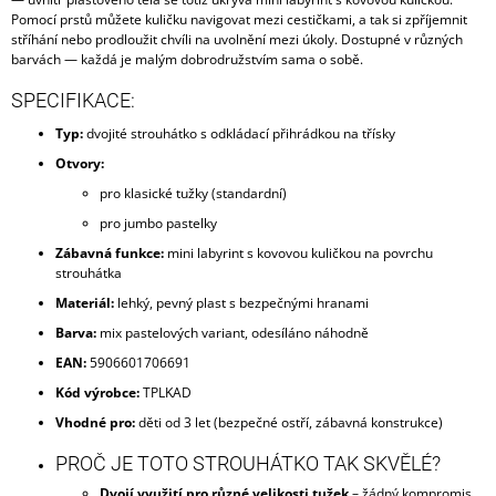
Pomocí prstů můžete kuličku navigovat mezi cestičkami, a tak si zpříjemnit
stříhání nebo prodloužit chvíli na uvolnění mezi úkoly. Dostupné v různých
barvách — každá je malým dobrodružstvím sama o sobě.
SPECIFIKACE:
Typ:
dvojité strouhátko s odkládací přihrádkou na třísky
Otvory:
pro klasické tužky (standardní)
pro jumbo pastelky
Zábavná funkce:
mini labyrint s kovovou kuličkou na povrchu
strouhátka
Materiál:
lehký, pevný plast s bezpečnými hranami
Barva:
mix pastelových variant, odesíláno náhodně
EAN:
5906601706691
Kód výrobce:
TPLKAD
Vhodné pro:
děti od 3 let (bezpečné ostří, zábavná konstrukce)
PROČ JE TOTO STROUHÁTKO TAK SKVĚLÉ?
Dvojí využití pro různé velikosti tužek
– žádný kompromis