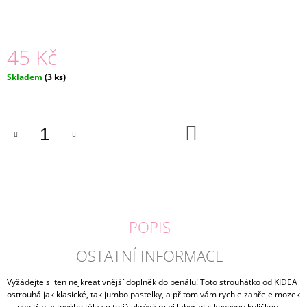
J
E
M
45 Kč
E
Měrná
Skladem
(3 ks)
BASIC
cena:
LEGÍNY
NAVY
|
LILY
DO
KOŠÍKU
GREY
155
Kč
POPIS
OSTATNÍ INFORMACE
Vyžádejte si ten nejkreativnější doplněk do penálu! Toto strouhátko od KIDEA
ostrouhá jak klasické, tak jumbo pastelky, a přitom vám rychle zahřeje mozek
— uvnitř plastového těla se totiž ukrývá mini labyrint s kovovou kuličkou.