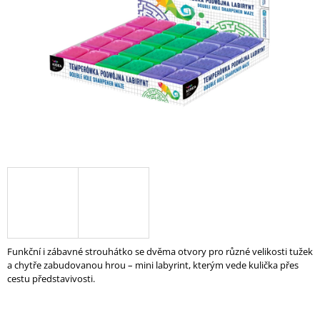
A
J
Í
T
?
HLEDAT
D
O
P
Funkční i zábavné strouhátko se dvěma otvory pro různé velikosti tužek
O
a chytře zabudovanou hrou – mini labyrint, kterým vede kulička přes
R
cestu představivosti.
U
Č
U