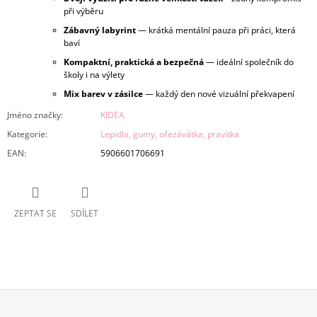
při výběru
Zábavný labyrint
— krátká mentální pauza při práci, která
baví
Kompaktní, praktická a bezpečná
— ideální společník do
školy i na výlety
Mix barev v zásilce
— každý den nové vizuální překvapení
Jméno značky
:
KIDEA
Kategorie
:
Lepidla, gumy, ořezávátka, pravítka
EAN
:
5906601706691
ZEPTAT SE
SDÍLET