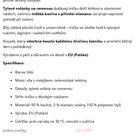
jemné detaily motýlků.
Tylové volánky na ramenou
dodávají tričku dívčí lehkost a slavnostní
nádech, zatímco
měkká bavlna s příměsí elastanu
zaručuje naprosté
pohodlí při nošení.
Bílý základ působí čistě a univerzálně – tričko se skvěle hodí k tylovým
sukním, legínám i svátečním outfitům.
Kousek, který
vdechne kouzlo každému dívčímu šatníku
a promění běžný
den v pohádkový.
Vyrobeno s péčí a důrazem na detail v
EU (Polsko)
.
Specifikace:
Barva: bílá
Motiv: víla s motýlkem, zelenozlaté odstíny
Detaily: tylové volány na ramenou
Střih: tričko s dlouhým rukávem
Materiál: 95 % bavlna, 5 % elastan; volány 100 % polyester (tyl)
Výroba: EU (Polsko)
Údržba: prát naruby na 30 °C, nesušit v sušičce
Jméno značky
:
LILY GREY