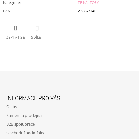
Kategorie
:
TRIKA, TOPY
EAN
:
23687/140
ZEPTAT SE
SDÍLET
Z
Á
INFORMACE PRO VÁS
P
O nás
A
Kamenná prodejna
T
B2B spolupráce
Í
Obchodní podmínky