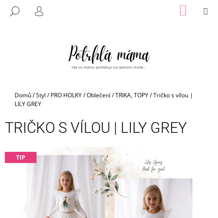
K
Přejít
NÁKUP
M
HLEDAT
na
KOŠÍK
O
PŘIHLÁŠENÍ
ZPĚT
ZPĚT
obsah
Š
Í
C
K
O
P
O
Domů
/
Styl
/
PRO HOLKY
/
Oblečení
/
TRIKA, TOPY
/
Tričko s vílou |
T
LILY GREY
Ř
TRIČKO S VÍLOU | LILY GREY
E
B
U
TIP
J
E
T
E
N