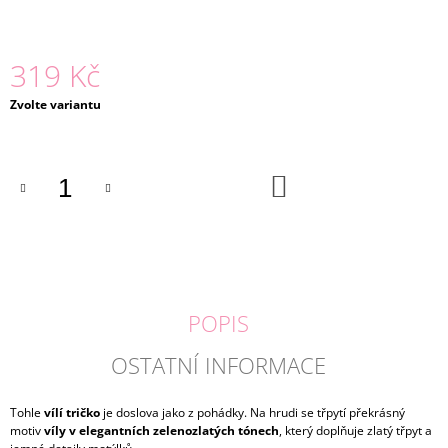
J
E
M
319 Kč
E
Měrná
Zvolte variantu
BEAUTY
cena:
SET
SE
TŘPYTIVOU
DO
MLHOU
KOŠÍKU
|
MARTINELIA
310
Kč
POPIS
OSTATNÍ INFORMACE
Tohle
vílí tričko
je doslova jako z pohádky. Na hrudi se třpytí překrásný
motiv
víly v elegantních zelenozlatých tónech
, který doplňuje zlatý třpyt a