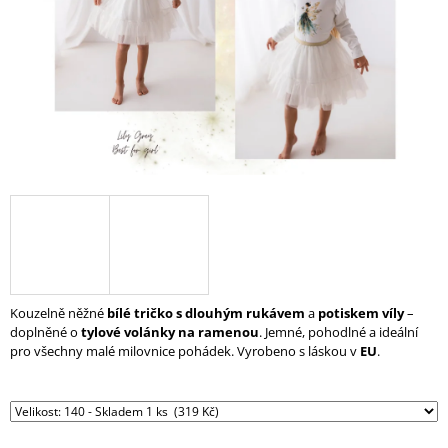
A
J
Í
T
?
HLEDAT
D
Kouzelně něžné
bílé tričko s dlouhým rukávem
a
potiskem víly
–
O
doplněné o
tylové volánky na ramenou
. Jemné, pohodlné a ideální
P
pro všechny malé milovnice pohádek. Vyrobeno s láskou v
EU
.
O
R
U
Č
U