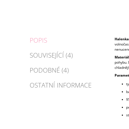
POPIS
Halenka 
volnočas
nenuceně 
SOUVISEJÍCÍ (4)
Materiál
pohybu. D
chladnějš
PODOBNÉ (4)
Paramet
OSTATNÍ INFORMACE
ty
b
9
p
s