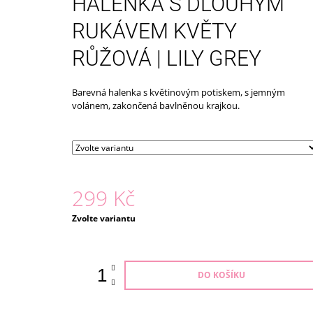
HALENKA S DLOUHÝM
ECO TOYS
399 Kč
RUKÁVEM KVĚTY
RŮŽOVÁ | LILY GREY
Barevná halenka s květinovým potiskem, s jemným
volánem, zakončená bavlněnou krajkou.
299 Kč
Měrná
Zvolte variantu
cena:
DO KOŠÍKU