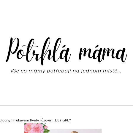
CO POTŘEBUJETE NAJÍT?
HLEDAT
DOPORUČUJEME
dlouhým rukávem Květy růžová | LILY GREY
SVÍTÍCÍ HVĚZDY NA ZEĎ | REX LONDON
BASIC LEGÍNY FR