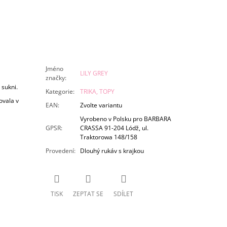
Jméno
LILY GREY
značky
:
 sukni.
Kategorie
:
TRIKA, TOPY
ovala v
EAN
:
Zvolte variantu
Vyrobeno v Polsku pro BARBARA
GPSR
:
CRASSA 91-204 Lódž, ul.
Traktorowa 148/158
Provedení
:
Dlouhý rukáv s krajkou
TISK
ZEPTAT SE
SDÍLET