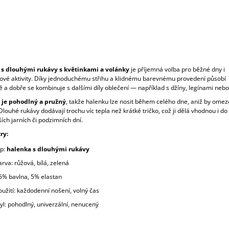
s dlouhými rukávy s květinkami a volánky
je příjemná volba pro běžné dny i
ové aktivity. Díky jednoduchému střihu a klidnému barevnému provedení působí
a dobře se kombinuje s dalšími díly oblečení — například s džíny, legínami nebo
 je pohodlný a pružný
, takže halenku lze nosit během celého dne, aniž by omez
louhé rukávy dodávají trochu víc tepla než krátké tričko, což ji dělá vhodnou i do
ích jarních či podzimních dní.
ry:
p:
halenka s dlouhými rukávy
arva: růžová, bílá, zelená
5% bavlna, 5% elastan
oužití: každodenní nošení, volný čas
tyl: pohodlný, univerzální, nenucený