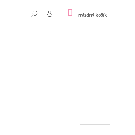
NÁKUPNÍ
HLEDAT
KOŠÍK
Prázdný košík
PŘIHLÁŠENÍ
Následující
APPE | LILY GREY