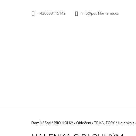
K
Přejít
na
O
ZPĚT
ZPĚT
+420608115142
info@potrhlamama.cz
obsah
DO
DO
Š
OBCHODU
OBCHODU
Í
K
Domů
/
Styl
/
PRO HOLKY
/
Oblečení
/
TRIKA, TOPY
/
Halenka s 
DŘEVĚNÁ SKLUZAVKA + 6 AUTÍČEK |