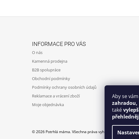
Z
Á
INFORMACE PRO VÁS
P
O nás
A
Kamenná prodejna
T
B2B spolupráce
Í
Obchodní podmínky
Podmínky ochrany osobních údajů
Aby se vám
Reklamace a vrácení zboží
zahradou,
Moje objednávka
také
vylep
přehledněj
Nastave
© 2026 Potrhlá máma. Všechna práva vyhrazena.