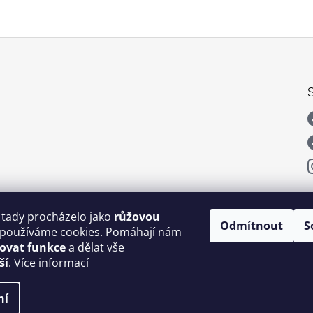
 tady procházelo jako
růžovou
Odmítnout
S
používáme cookies. Pomáhají nám
šovat funkce
a dělat vše
ší
.
Více informací
ní