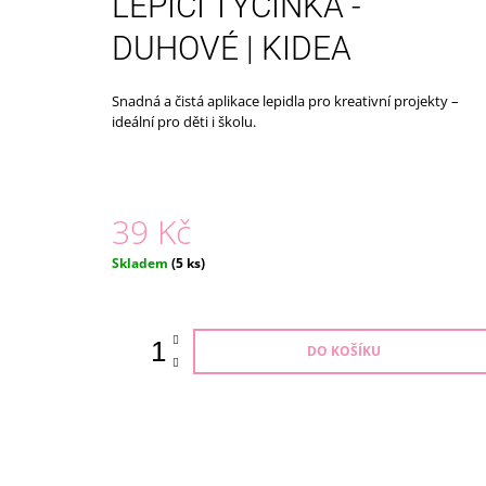
LEPICÍ TYČINKA -
179 Kč
DUHOVÉ | KIDEA
Snadná a čistá aplikace lepidla pro kreativní projekty –
ideální pro děti i školu.
39 Kč
Měrná
Skladem
(5 ks)
cena:
DO KOŠÍKU