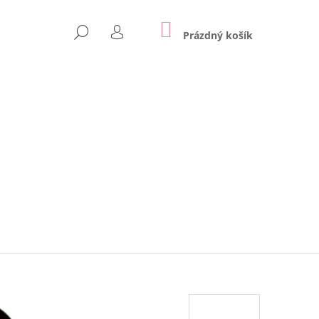
NÁKUPNÍ
HLEDAT
KOŠÍK
Prázdný košík
PŘIHLÁŠENÍ
Následující
 NA ZEĎ | REX LONDON