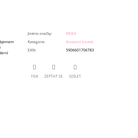
Jméno značky
:
KIDEA
 objemem
Kategorie
:
Kreativní koutek
i
EAN
:
5906601706783
derní
TISK
ZEPTAT SE
SDÍLET