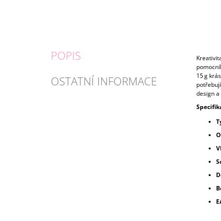
POPIS
Kreativit
pomocník
15 g krás
OSTATNÍ INFORMACE
potřebují
design a 
Specifik
T
O
V
S
D
B
E