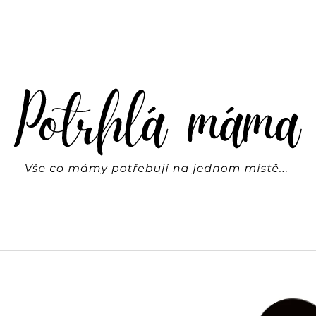
CO POTŘEBUJETE NAJÍT?
HLEDAT
DOPORUČUJEME
DŘEVĚNÁ SKLUZAVKA + 6 AUTÍČEK |
SVÍTÍCÍ HVĚZDY