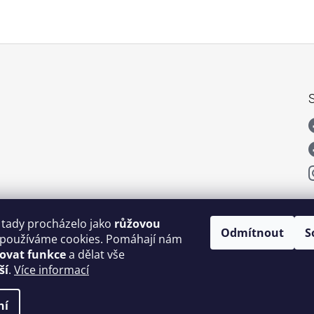
 tady procházelo jako
růžovou
Odmítnout
S
používáme cookies. Pomáhají nám
šovat funkce
a dělat vše
ší
.
Více informací
ní