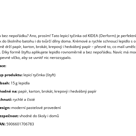
a bez nepořádku? Ano, prosím! Tato lepicí tyčinka od KIDEA (Derform) je perfektní
 do školního batohu i do tvůrčí dílny doma. Krémové a rychle schnoucí lepidlo s
ně drží papír, karton, brokát, krepový i hedvábný papír – přesně to, co malí umělc
.
Díky formě štyftu aplikujete lepidlo rovnoměrně a bez nepořádku. Navíc má mo
pevné víčko, aby se uvnitř nic nerozsypalo.
ace:
yp produktu:
lepicí tyčinka (štyft)
bsah:
15 g lepidla
hodné na:
papír, karton, brokát, krepový i hedvábný papír
chnutí:
rychlé a čisté
esign:
moderní pastelové provedení
ezpečnost:
vhodné do školy i domů
AN:
5906601706783