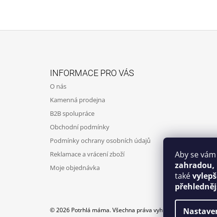
Z
Á
INFORMACE PRO VÁS
P
O nás
A
Kamenná prodejna
T
B2B spolupráce
Í
Obchodní podmínky
Podmínky ochrany osobních údajů
Aby se vám
Reklamace a vrácení zboží
zahradou,
Moje objednávka
také
vylep
přehledněj
© 2026 Potrhlá máma. Všechna práva vyhrazena.
Nastave