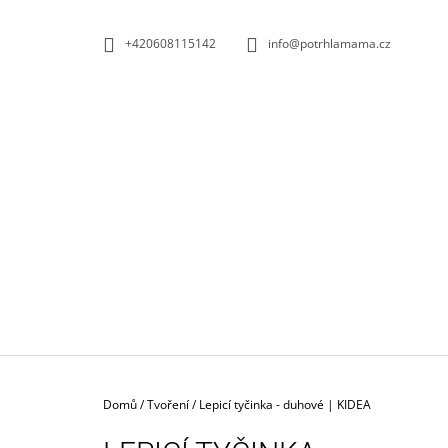
K
Přejít
na
O
ZPĚT
ZPĚT
+420608115142
info@potrhlamama.cz
obsah
DO
DO
Š
OBCHODU
OBCHODU
Í
K
Domů
/
Tvoření
/
Lepicí tyčinka - duhové | KIDEA
MUŠELÍN PUNTÍK