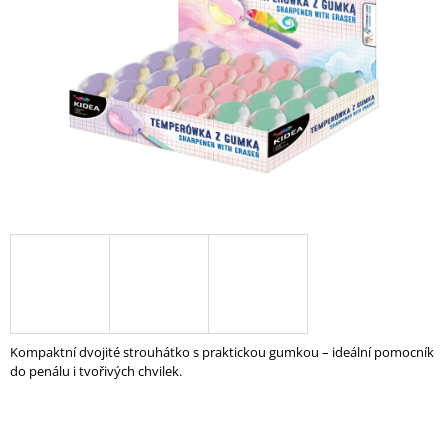
A
J
Í
T
?
HLEDAT
D
O
P
Kompaktní dvojité strouhátko s praktickou gumkou – ideální pomocník
O
do penálu i tvořivých chvilek.
R
U
Č
U