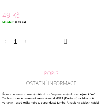
J
E
49 Kč
M
E
Měrná
Skladem
(>10 ks)
cena:
BASIC
LEGÍNY
NAVY
|
DO
KOŠÍKU
LILY
GREY
155
Kč
POPIS
OSTATNÍ INFORMACE
Řekni sbohem rozházeným třískám a “nepovedeným kresebným dílům”!
Tohle roztomilé pastelové strouhátko od KIDEA (Derform) zvládne obě
varianty – ostré tužky nebo ty super tlusté jumbo. A navíc na zádech najdeš