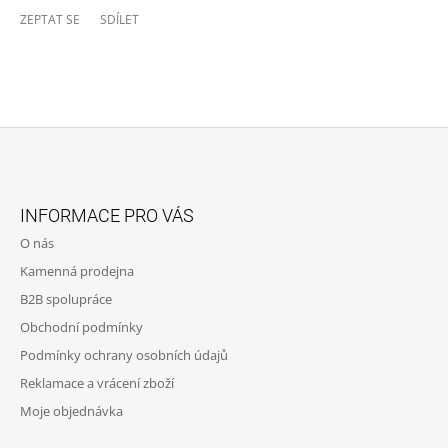
ZEPTAT SE
SDÍLET
Z
Á
INFORMACE PRO VÁS
P
O nás
A
Kamenná prodejna
T
B2B spolupráce
Í
Obchodní podmínky
Podmínky ochrany osobních údajů
Reklamace a vrácení zboží
Moje objednávka