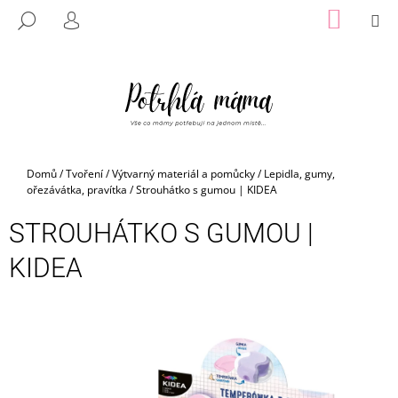
K
Přejít
NÁKUP
M
HLEDAT
na
KOŠÍK
O
PŘIHLÁŠENÍ
ZPĚT
ZPĚT
obsah
Š
Í
C
K
O
P
O
Domů
/
Tvoření
/
Výtvarný materiál a pomůcky
/
Lepidla, gumy,
T
ořezávátka, pravítka
/
Strouhátko s gumou | KIDEA
Ř
STROUHÁTKO S GUMOU |
E
B
KIDEA
U
J
E
T
E
N