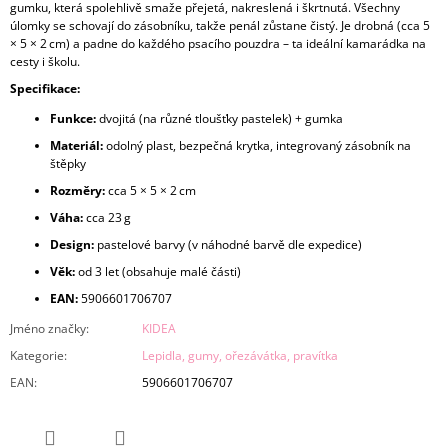
gumku, která spolehlivě smaže přejetá, nakreslená i škrtnutá. Všechny
úlomky se schovají do zásobníku, takže penál zůstane čistý. Je drobná (cca 5
× 5 × 2 cm) a padne do každého psacího pouzdra – ta ideální kamarádka na
cesty i školu.
Specifikace:
Funkce:
dvojitá (na různé tloušťky pastelek) + gumka
Materiál:
odolný plast, bezpečná krytka, integrovaný zásobník na
štěpky
Rozměry:
cca 5 × 5 × 2 cm
Váha:
cca 23 g
Design:
pastelové barvy (v náhodné barvě dle expedice)
Věk:
od 3 let (obsahuje malé části)
EAN:
5906601706707
Jméno značky
:
KIDEA
Kategorie
:
Lepidla, gumy, ořezávátka, pravítka
EAN
:
5906601706707