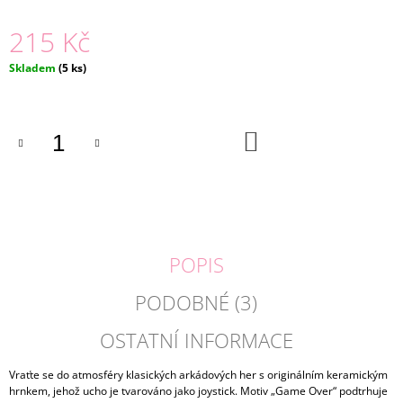
J
215 Kč
E
M
E
Měrná
Skladem
(5 ks)
cena:
DŘEVĚNÁ
SKLUZAVKA
DO
+
KOŠÍKU
6
AUTÍČEK
|
ECO
TOYS
399
Kč
POPIS
PODOBNÉ (3)
OSTATNÍ INFORMACE
Vraťte se do atmosféry klasických arkádových her s originálním keramickým
hrnkem, jehož ucho je tvarováno jako joystick. Motiv „Game Over“ podtrhuje