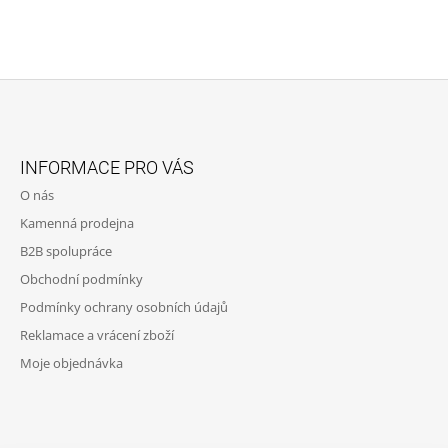
Z
Á
INFORMACE PRO VÁS
P
O nás
A
Kamenná prodejna
T
B2B spolupráce
Í
Obchodní podmínky
Podmínky ochrany osobních údajů
Reklamace a vrácení zboží
Moje objednávka