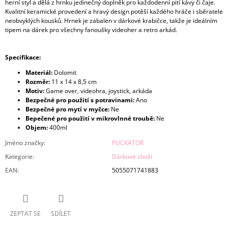
herní styl a dělá z hrnku jedinečný doplněk pro každodenní pití kávy či čaje.
Kvalitní keramické provedení a hravý design potěší každého hráče i sběratele
neobvyklých kousků. Hrnek je zabalen v dárkové krabičce, takže je ideálním
tipem na dárek pro všechny fanoušky videoher a retro arkád.
Specifikace:
Materiál:
Dolomit
Rozměr:
11 x 14 x 8,5 cm
Motiv:
Game over, videohra, joystick, arkáda
Bezpečné pro použití s potravinami:
Ano
Bezpečné pro mytí v myčce:
Ne
Bepečené pro použití v mikrovlnné troubě:
Ne
Objem:
400ml
Jméno značky
:
PUCKATOR
Kategorie
:
Dárkové zboží
EAN
:
5055071741883
ZEPTAT SE
SDÍLET