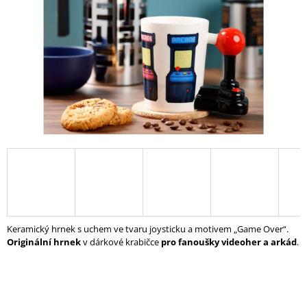
A
J
Í
T
?
HLEDAT
D
O
Keramický hrnek s uchem ve tvaru joysticku a motivem „Game Over“.
P
Originální hrnek
v dárkové krabičce
pro fanoušky videoher a arkád
.
O
R
U
Č
U