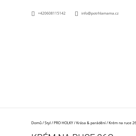
K
Přejít
na
O
ZPĚT
ZPĚT
+420608115142
info@potrhlamama.cz
obsah
DO
DO
Š
OBCHODU
OBCHODU
Í
K
Domů
/
Styl
/
PRO HOLKY
/
Krása & parádění
/
Krém na ruce 2
DŘEVĚNÁ SKLUZAVKA + 6 AUTÍČEK |