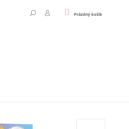
NÁKUPNÍ
HLEDAT
KOŠÍK
Prázdný košík
PŘIHLÁŠENÍ
Následující
APPE | LILY GREY