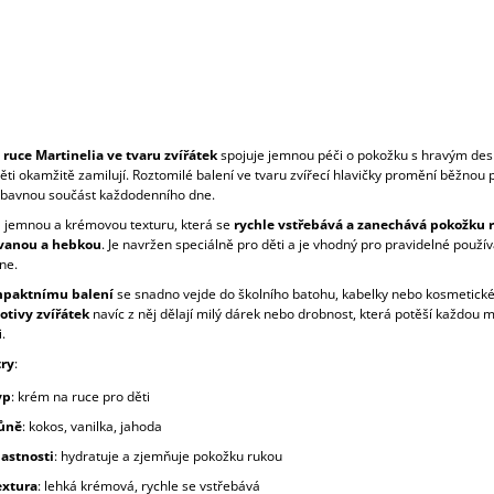
ruce Martinelia ve tvaru zvířátek
spojuje jemnou péči o pokožku s hravým de
děti okamžitě zamilují. Roztomilé balení ve tvaru zvířecí hlavičky promění běžnou 
ábavnou součást každodenního dne.
jemnou a krémovou texturu, která se
rychle vstřebává a zanechává pokožku 
vanou a hebkou
. Je navržen speciálně pro děti a je vhodný pro pravidelné použív
ne.
paktnímu balení
se snadno vejde do školního batohu, kabelky nebo kosmetické 
tivy zvířátek
navíc z něj dělají milý dárek nebo drobnost, která potěší každou 
.
ry
:
yp
: krém na ruce pro děti
ůně
: kokos, vanilka, jahoda
lastnosti
: hydratuje a zjemňuje pokožku rukou
extura
: lehká krémová, rychle se vstřebává