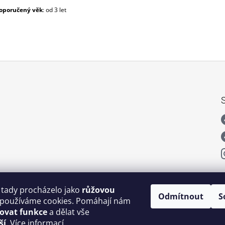
oporučený
věk
: od 3 let
 tady procházelo jako
růžovou
Odmítnout
S
používáme cookies. Pomáhají nám
šovat funkce
a dělat vše
ší
.
Více informací