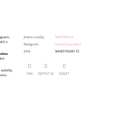
signem,
Jméno značky
:
MARTINELIA
péči o
Kategorie
:
Krása & parádění
EAN
:
8436576506172
rukou
ání
taštičky.
TISK
ZEPTAT SE
SDÍLET
malou