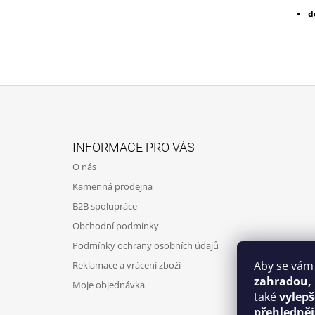
d
Z
Á
INFORMACE PRO VÁS
P
O nás
A
Kamenná prodejna
T
B2B spolupráce
Í
Obchodní podmínky
Podmínky ochrany osobních údajů
Aby se vám
Reklamace a vrácení zboží
zahradou,
Moje objednávka
také
vylep
přehledněj