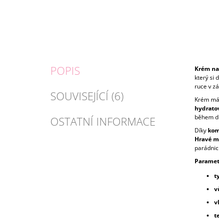
POPIS
Krém na 
který si 
ruce v z
SOUVISEJÍCÍ (6)
Krém má 
hydrato
během d
OSTATNÍ INFORMACE
Díky
kom
Hravé mo
parádnici
Paramet
t
v
v
t