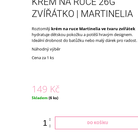
KRÉM NA RUCE 26G
ECO TOYS
399 Kč
ZVÍŘÁTKO | MARTINELIA
Roztomilý
krém na ruce Martinelia ve tvaru zvířátek
hydratuje dětskou pokožku a potěší hravým designem.
Ideální drobnost do batůžku nebo malý dárek pro radost.
Náhodný výběr
Cena za 1 ks
149 Kč
Měrná
Skladem
(6 ks)
cena:
DO KOŠÍKU