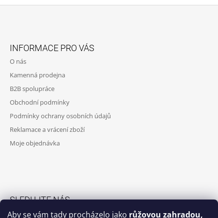
Z
Á
INFORMACE PRO VÁS
P
O nás
A
Kamenná prodejna
T
B2B spolupráce
Í
Obchodní podmínky
Podmínky ochrany osobních údajů
Reklamace a vrácení zboží
Moje objednávka
SLEDUJTE NÁS
Aby se vám tady procházelo jako
růžovou zahradou,