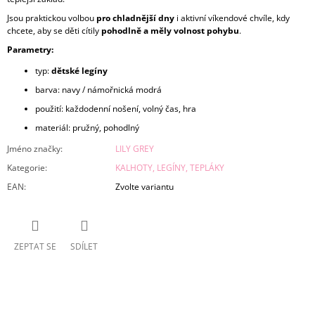
Jsou praktickou volbou
pro chladnější dny
i aktivní víkendové chvíle, kdy
chcete, aby se děti cítily
pohodlně a měly volnost pohybu
.
Parametry:
typ:
dětské legíny
barva: navy / námořnická modrá
použití: každodenní nošení, volný čas, hra
materiál: pružný, pohodlný
Jméno značky
:
LILY GREY
Kategorie
:
KALHOTY, LEGÍNY, TEPLÁKY
EAN
:
Zvolte variantu
ZEPTAT SE
SDÍLET