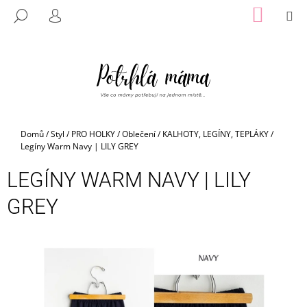
K
Přejít
NÁKUP
M
HLEDAT
na
KOŠÍK
O
PŘIHLÁŠENÍ
ZPĚT
ZPĚT
obsah
Š
Í
C
K
O
P
O
Domů
/
Styl
/
PRO HOLKY
/
Oblečení
/
KALHOTY, LEGÍNY, TEPLÁKY
/
T
Legíny Warm Navy | LILY GREY
Ř
LEGÍNY WARM NAVY | LILY
E
B
GREY
U
J
E
T
E
N