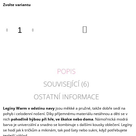
Měrná
Zvolte variantu
J
cena:
E
M
E
DO
KOŠÍKU
BASIC
LEGÍNY
NAVY
|
LILY
GREY
POPIS
155
Kč
SOUVISEJÍCÍ (6)
OSTATNÍ INFORMACE
Legíny Warm v odstínu navy
jsou měkké a pružné, takže dobře sedí na
pohyb i celodenní nošení. Díky příjemnému materiálu netáhnou a děti se v
nich
pohodlně hýbou při hře, ve školce nebo doma
. Námořnická modrá
barva je univerzální a snadno se kombinuje s dalšími kousky oblečení. Legíny
se hodí jak k tričkům a mikinám, tak pod šaty nebo sukni, když potřebujete
teplejší základ.