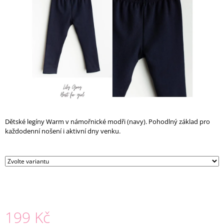
A
J
Í
T
?
HLEDAT
Dětské legíny Warm v námořnické modři (navy). Pohodlný základ pro
každodenní nošení i aktivní dny venku.
D
O
P
O
R
U
199 Kč
Č
U