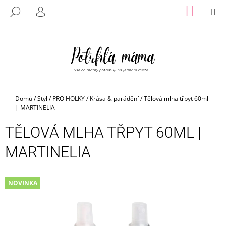
K
Přejít
NÁKUP
M
HLEDAT
na
KOŠÍK
O
PŘIHLÁŠENÍ
ZPĚT
ZPĚT
obsah
Š
Í
C
K
O
P
O
Domů
/
Styl
/
PRO HOLKY
/
Krása & parádění
/
Tělová mlha třpyt 60ml
T
| MARTINELIA
Ř
TĚLOVÁ MLHA TŘPYT 60ML |
E
B
MARTINELIA
U
J
NOVINKA
E
T
E
N