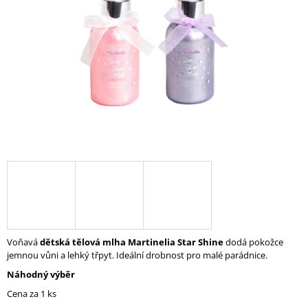
A
J
Í
T
?
HLEDAT
D
O
P
Voňavá
dětská tělová mlha Martinelia Star Shine
dodá pokožce
O
jemnou vůni a lehký třpyt. Ideální drobnost pro malé parádnice.
R
Náhodný výběr
U
Č
Cena za 1 ks
U