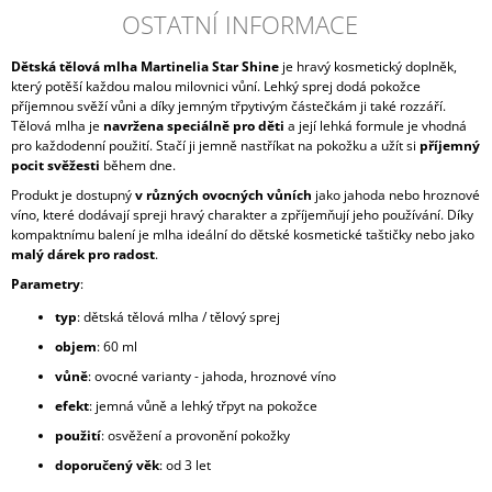
OSTATNÍ INFORMACE
Dětská tělová mlha Martinelia Star Shine
je hravý kosmetický doplněk,
který potěší každou malou milovnici vůní. Lehký sprej dodá pokožce
příjemnou svěží vůni a díky jemným třpytivým částečkám ji také rozzáří.
Tělová mlha je
navržena speciálně pro děti
a její lehká formule je vhodná
pro každodenní použití. Stačí ji jemně nastříkat na pokožku a užít si
příjemný
pocit svěžesti
během dne.
Produkt je dostupný
v různých ovocných vůních
jako jahoda nebo hroznové
víno, které dodávají spreji hravý charakter a zpříjemňují jeho používání. Díky
kompaktnímu balení je mlha ideální do dětské kosmetické taštičky nebo jako
malý dárek pro radost
.
Parametry
:
typ
: dětská tělová mlha / tělový sprej
objem
: 60 ml
vůně
: ovocné varianty - jahoda, hroznové víno
efekt
: jemná vůně a lehký třpyt na pokožce
použití
: osvěžení a provonění pokožky
doporučený
věk
: od 3 let