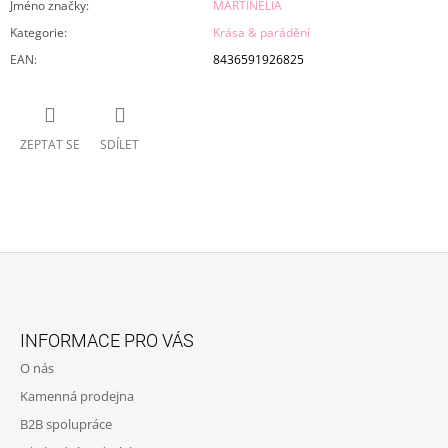
Jméno značky
:
MARTINELIA
Kategorie
:
Krása & parádění
EAN
:
8436591926825
ZEPTAT SE
SDÍLET
Z
Á
INFORMACE PRO VÁS
P
O nás
A
Kamenná prodejna
T
B2B spolupráce
Í