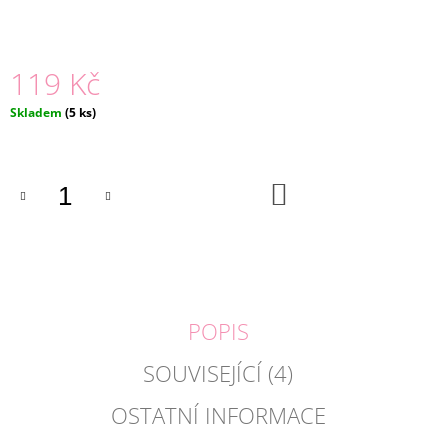
J
E
M
119 Kč
E
Měrná
Skladem
(5 ks)
DŘEVĚNÁ
cena:
SKLUZAVKA
+
6
AUTÍČEK
DO
KOŠÍKU
|
ECO
TOYS
399
Kč
POPIS
SOUVISEJÍCÍ (4)
OSTATNÍ INFORMACE