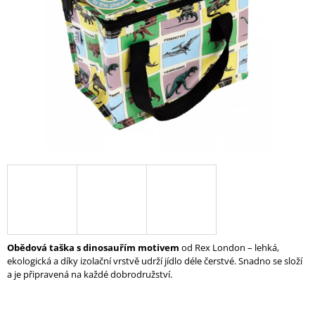
A
J
Í
T
?
HLEDAT
D
O
P
Obědová taška s dinosauřím motivem
od Rex London – lehká,
O
ekologická a díky izolační vrstvě udrží jídlo déle čerstvé. Snadno se složí
R
a je připravená na každé dobrodružství.
U
Č
U