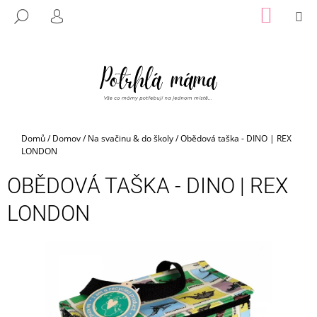
K
Přejít
NÁKUP
M
HLEDAT
na
KOŠÍK
O
PŘIHLÁŠENÍ
ZPĚT
ZPĚT
obsah
Š
Í
C
K
O
P
O
Domů
/
Domov
/
Na svačinu & do školy
/
Obědová taška - DINO | REX
T
LONDON
Ř
OBĚDOVÁ TAŠKA - DINO | REX
E
B
LONDON
U
J
E
T
E
N