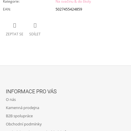
Kategorie
:
Na svačinu & do školy
EAN
:
5027455424859
ZEPTAT SE
SDÍLET
Z
Á
INFORMACE PRO VÁS
P
O nás
A
Kamenná prodejna
T
B2B spolupráce
Í
Obchodní podmínky