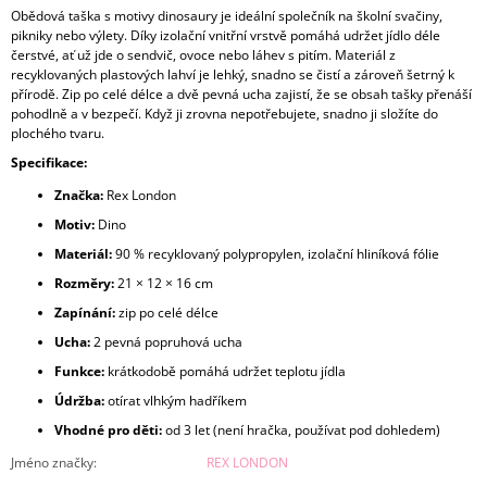
Obědová taška s motivy dinosaury je ideální společník na školní svačiny,
pikniky nebo výlety. Díky izolační vnitřní vrstvě pomáhá udržet jídlo déle
čerstvé, ať už jde o sendvič, ovoce nebo láhev s pitím. Materiál z
recyklovaných plastových lahví je lehký, snadno se čistí a zároveň šetrný k
přírodě. Zip po celé délce a dvě pevná ucha zajistí, že se obsah tašky přenáší
pohodlně a v bezpečí. Když ji zrovna nepotřebujete, snadno ji složíte do
plochého tvaru.
Specifikace:
Značka:
Rex London
Motiv:
Dino
Materiál:
90 % recyklovaný polypropylen, izolační hliníková fólie
Rozměry:
21 × 12 × 16 cm
Zapínání:
zip po celé délce
Ucha:
2 pevná popruhová ucha
Funkce:
krátkodobě pomáhá udržet teplotu jídla
Údržba:
otírat vlhkým hadříkem
Vhodné pro děti:
od 3 let (není hračka, používat pod dohledem)
Jméno značky
:
REX LONDON