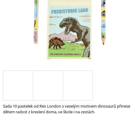
A
J
Í
T
?
HLEDAT
D
O
P
Sada 10 pastelek od Rex London s veselým motivem dinosaurů přinese
O
dětem radost z kreslení doma, ve škole i na cestách.
R
U
Č
U