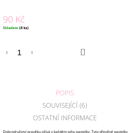
J
E
90 Kč
M
E
Měrná
Skladem
(4 ks)
cena:
ČELENKA
A
NÁRAMKY
UNICORN
DO
KOŠÍKU
|
MARTINELIA
179
Kč
POPIS
SOUVISEJÍCÍ (6)
OSTATNÍ INFORMACE
Dobrodružství pravěku ožívá v každém tahu pastelky. Tyto dřevěné pastelky