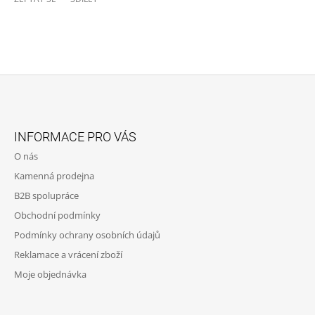
Z
Á
INFORMACE PRO VÁS
P
O nás
A
Kamenná prodejna
T
B2B spolupráce
Í
Obchodní podmínky
Podmínky ochrany osobních údajů
Reklamace a vrácení zboží
Moje objednávka