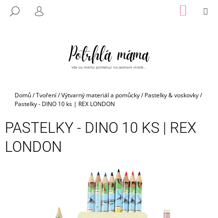
K
Přejít
NÁKUP
M
HLEDAT
na
KOŠÍK
O
PŘIHLÁŠENÍ
ZPĚT
ZPĚT
obsah
Š
Í
C
K
O
P
O
Domů
/
Tvoření
/
Výtvarný materiál a pomůcky
/
Pastelky & voskovky
/
T
Pastelky - DINO 10 ks | REX LONDON
Ř
PASTELKY - DINO 10 KS | REX
E
B
LONDON
U
J
E
T
E
N