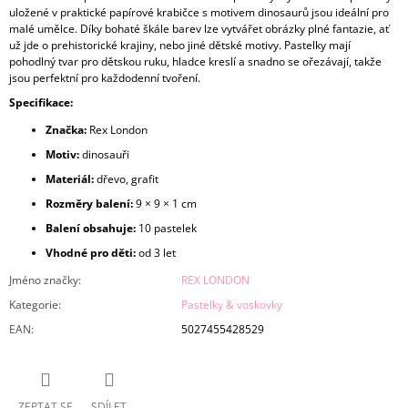
uložené v praktické papírové krabičce s motivem dinosaurů jsou ideální pro
malé umělce. Díky bohaté škále barev lze vytvářet obrázky plné fantazie, ať
už jde o prehistorické krajiny, nebo jiné dětské motivy. Pastelky mají
pohodlný tvar pro dětskou ruku, hladce kreslí a snadno se ořezávají, takže
jsou perfektní pro každodenní tvoření.
Specifikace:
Značka:
Rex London
Motiv:
dinosauři
Materiál:
dřevo, grafit
Rozměry balení:
9 × 9 × 1 cm
Balení obsahuje:
10 pastelek
Vhodné pro děti:
od 3 let
Jméno značky
:
REX LONDON
Kategorie
:
Pastelky & voskovky
EAN
:
5027455428529
ZEPTAT SE
SDÍLET