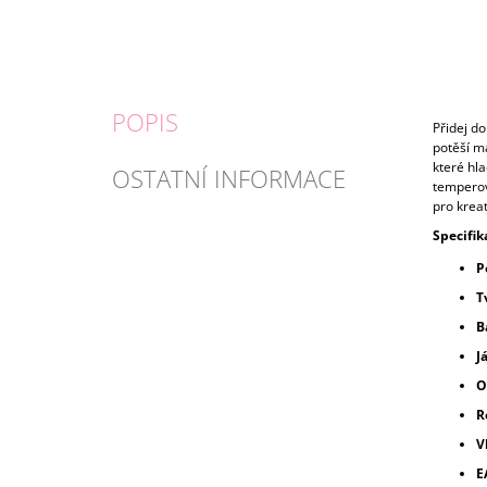
POPIS
Přidej do
potěší ma
které hla
OSTATNÍ INFORMACE
temperovk
pro krea
Specifik
P
T
B
J
O
R
V
E