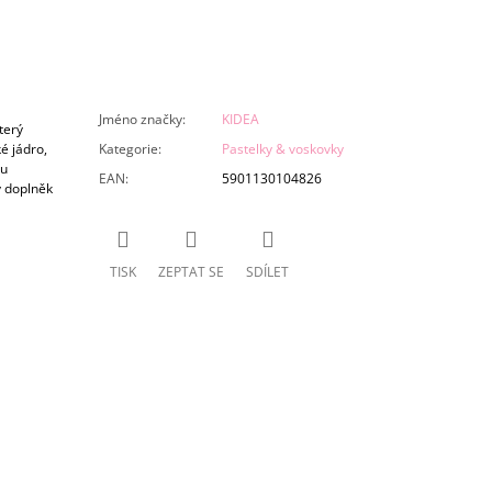
Jméno značky
:
KIDEA
terý
é jádro,
Kategorie
:
Pastelky & voskovky
ou
EAN
:
5901130104826
ý doplněk
TISK
ZEPTAT SE
SDÍLET