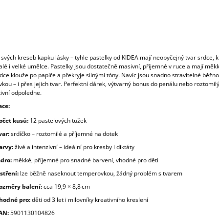
 svých kreseb kapku lásky – tyhle pastelky od KIDEA mají neobyčejný tvar srdce, k
lé i velké umělce. Pastelky jsou dostatečně masivní, příjemné v ruce a mají měkk
dce klouže po papíře a překryje silnými tóny. Navíc jsou snadno stravitelné běžn
ou – i přes jejich tvar. Perfektní dárek, výtvarný bonus do penálu nebo roztomil
tivní odpoledne.
ace:
očet kusů:
12 pastelových tužek
var:
srdíčko – roztomilé a příjemné na dotek
arvy:
živé a intenzivní – ideální pro kresby i diktáty
ádro:
měkké, příjemné pro snadné barvení, vhodné pro děti
stření:
lze běžně naseknout temperovkou, žádný problém s tvarem
ozměry balení:
cca 19,9 × 8,8 cm
hodné pro:
děti od 3 let i milovníky kreativního kreslení
AN:
5901130104826