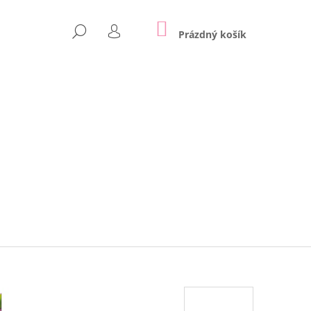
NÁKUPNÍ
HLEDAT
KOŠÍK
Prázdný košík
PŘIHLÁŠENÍ
Následující
 NA ZEĎ | REX LONDON