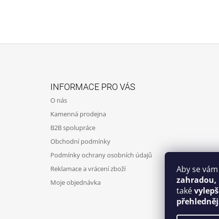
Z
Á
INFORMACE PRO VÁS
P
O nás
A
Kamenná prodejna
T
B2B spolupráce
Í
Obchodní podmínky
Podmínky ochrany osobních údajů
Aby se vám
Reklamace a vrácení zboží
zahradou,
Moje objednávka
také
vylep
přehledněj