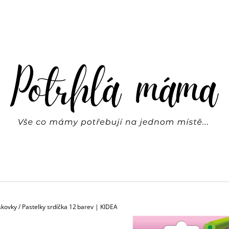
CO POTŘEBUJETE NAJÍT?
HLEDAT
DOPORUČUJEME
skovky
/
Pastelky srdíčka 12 barev | KIDEA
DŘEVĚNÁ SKLUZAVKA + 6 AUTÍČEK |
SVÍTÍCÍ HVĚZDY