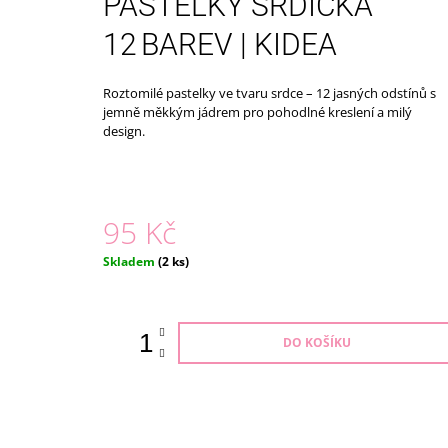
PASTELKY SRDÍČKA
179 Kč
12 BAREV | KIDEA
Roztomilé pastelky ve tvaru srdce – 12 jasných odstínů s
jemně měkkým jádrem pro pohodlné kreslení a milý
design.
95 Kč
Měrná
Skladem
(2 ks)
cena:
DO KOŠÍKU