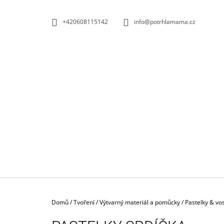
K
Přejít
na
O
ZPĚT
ZPĚT
+420608115142
info@potrhlamama.cz
obsah
DO
DO
Š
OBCHODU
OBCHODU
Í
K
Domů
/
Tvoření
/
Výtvarný materiál a pomůcky
/
Pastelky & vo
MUŠELÍN PUNTÍK