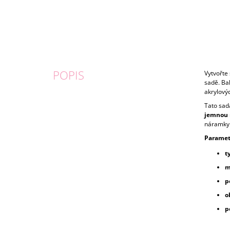
POPIS
Vytvořte 
sadě. Ba
akrylový
Tato sada
jemnou 
náramky 
Paramet
t
m
p
o
p