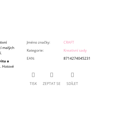
tivní
Jméno značky
:
CRAFT
í malých
Kategorie
:
Kreativní sady
.
EAN
:
8714274045231
vitu a
i. Hotové
TISK
ZEPTAT SE
SDÍLET