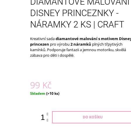
DIAMANTOVÉ MALOVÁNÍ
179 Kč
DISNEY PRINCEZNKY -
NÁRAMKY 2 KS | CRAFT
Kreativní sada
diamantové malování s motivem Disne
princezen
pro výrobu
2 náramků
plných třpytivých
kamínků. Podporuje fantazii a jemnou motoriku, skvělá
zábava pro děti i dospělé.
99 Kč
Měrná
Skladem
(>10 ks)
cena:
DO KOŠÍKU