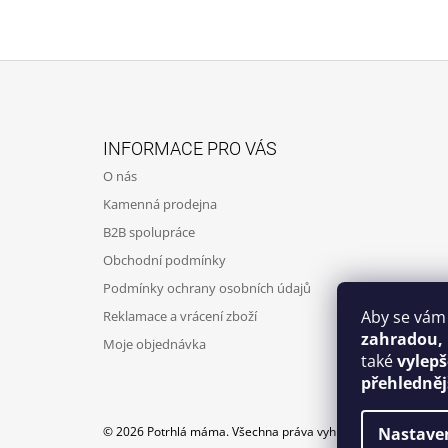
Z
Á
INFORMACE PRO VÁS
P
O nás
A
Kamenná prodejna
T
B2B spolupráce
Í
Obchodní podmínky
Podmínky ochrany osobních údajů
Aby se vám
Reklamace a vrácení zboží
zahradou,
Moje objednávka
také
vylep
přehledněj
Nastave
© 2026 Potrhlá máma. Všechna práva vyhrazena.