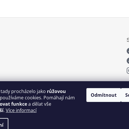
 tady procházelo jako
růžovou
Odmítnout
S
používáme cookies. Pomáhají nám
šovat funkce
a dělat vše
ší
.
Více informací
ní