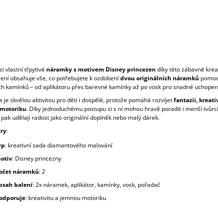
si vlastní třpytivé
náramky s motivem Disney princezen
díky této zábavné krea
lení obsahuje vše, co potřebujete k ozdobení
dvou originálních náramků
pomoc
ch kamínků – od aplikátoru přes barevné kamínky až po vosk pro snadné uchopení
 je skvělou aktivitou pro děti i dospělé, protože pomáhá rozvíjet
fantazii, kreati
motoriku
. Díky jednoduchému postupu si s ní mohou hravě poradit i menší tvůrc
pak udělají radost jako originální doplněk nebo malý dárek.
ry
:
yp
: kreativní sada diamantového malování
otiv
: Disney princezny
očet náramků
: 2
bsah balení
: 2x náramek, aplikátor, kamínky, vosk, pořadač
odporuje
: kreativitu a jemnou motoriku