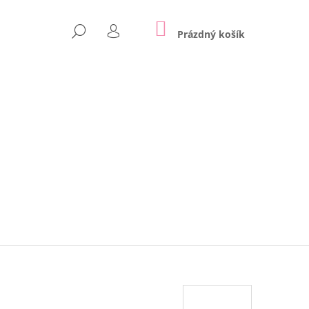
NÁKUPNÍ
HLEDAT
KOŠÍK
Prázdný košík
PŘIHLÁŠENÍ
Následující
 NA ZEĎ | REX LONDON