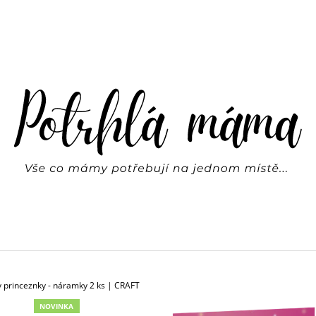
CO POTŘEBUJETE NAJÍT?
HLEDAT
DOPORUČUJEME
 princeznky - náramky 2 ks | CRAFT
DŘEVĚNÁ SKLUZAVKA + 6 AUTÍČEK |
SVÍTÍCÍ HVĚZDY
NOVINKA