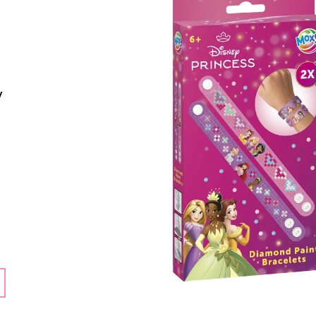
ECO TOYS
159 Kč
399 Kč
y