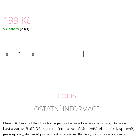
J
E
199 Kč
M
E
Měrná
Skladem
(2 ks)
cena:
DŘEVĚNÁ
SKLUZAVKA
+
6
DO
KOŠÍKU
AUTÍČEK
|
ECO
TOYS
399
Kč
POPIS
OSTATNÍ INFORMACE
Heads & Tails od Rex London je jednoduchá a hravá karetní hra, která děti
baví a zároveň učí. Děti spojují přední a zadní části zvířátek — někdy správně,
jindy úplně „bláznivě“ podle vlastní fantazie. Kartičky jsou oboustranné: z