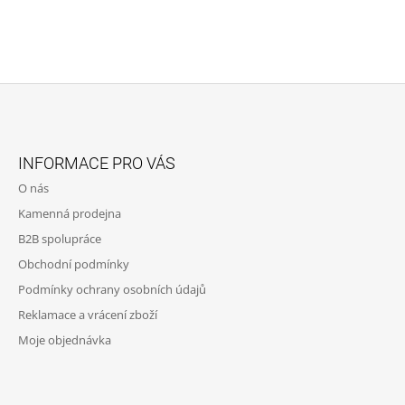
Z
Á
INFORMACE PRO VÁS
P
O nás
A
Kamenná prodejna
T
B2B spolupráce
Í
Obchodní podmínky
Podmínky ochrany osobních údajů
Reklamace a vrácení zboží
Moje objednávka