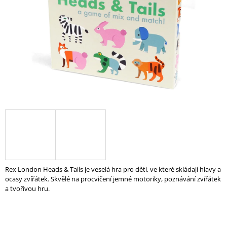
A
J
Í
T
?
HLEDAT
D
O
Rex London Heads & Tails je veselá hra pro děti, ve které skládají hlavy a
P
ocasy zvířátek. Skvělé na procvičení jemné motoriky, poznávání zvířátek
O
a tvořivou hru.
R
U
Č
U