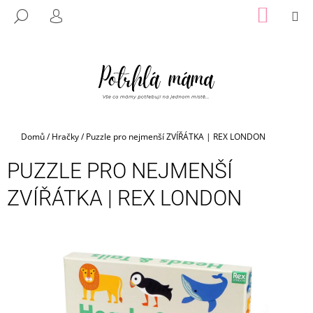
K
Přejít
NÁKUP
M
HLEDAT
na
KOŠÍK
O
PŘIHLÁŠENÍ
ZPĚT
ZPĚT
obsah
Š
Í
C
K
O
P
O
Domů
/
Hračky
/
Puzzle pro nejmenší ZVÍŘÁTKA | REX LONDON
T
Ř
PUZZLE PRO NEJMENŠÍ
E
ZVÍŘÁTKA | REX LONDON
B
U
J
E
T
E
N