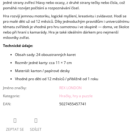
jedné strany zvířecí hlavy nebo ocasy, z druhé strany tečky nebo čísla, což
pomáhá rozvíjet počítání a rozpoznávání čísel.
Hra rozvíjí jemnou motoriku, logické myšlení, kreativitu i zvídavost. Hodí se
pro malé děti už od 12 měsíců. Díky jednoduchým pravidlům i univerzálnímu
tématu zvířátek je vhodná pro hru samotnou i ve skupině — doma, ve školce
nebo při hraní s kamarády. Hra je také ideálním dárkem pro nejmenší
milovníky zvířat.
Technické údaje:
Obsah sady: 24 oboustranných karet
Rozměr jedné karty: cca 11 × 7 cm
Materiál: karton / papírové desky
Vhodné pro děti od 12 měsíců / přibližně od 1 roku
Jméno značky
:
REX LONDON
Kategorie
:
Hračky, hry a puzzle
EAN
:
5027455457741
ZEPTAT SE
SDÍLET