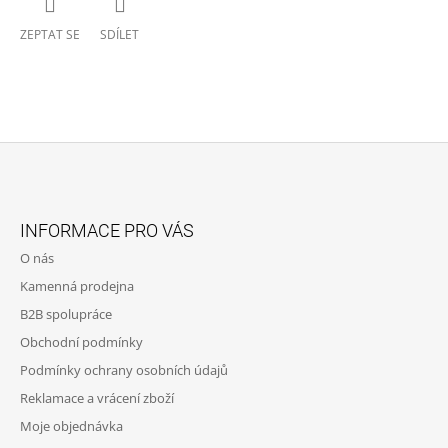
ZEPTAT SE
SDÍLET
Z
Á
INFORMACE PRO VÁS
P
O nás
A
Kamenná prodejna
T
B2B spolupráce
Í
Obchodní podmínky
Podmínky ochrany osobních údajů
Reklamace a vrácení zboží
Moje objednávka