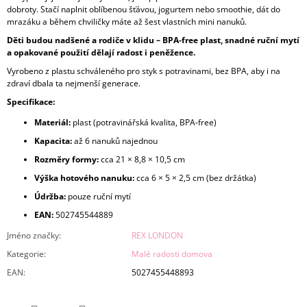
dobroty. Stačí naplnit oblíbenou šťávou, jogurtem nebo smoothie, dát do
mrazáku a během chviličky máte až šest vlastních mini nanuků.
Děti budou nadšené a rodiče v klidu – BPA‑free plast, snadné ruční mytí
a opakované použití dělají radost i peněžence.
Vyrobeno z plastu schváleného pro styk s potravinami, bez BPA, aby i na
zdraví dbala ta nejmenší generace.
Specifikace:
Materiál:
plast (potravinářská kvalita, BPA‑free)
Kapacita:
až 6 nanuků najednou
Rozměry formy:
cca 21 × 8,8 × 10,5 cm
Výška hotového nanuku:
cca 6 × 5 × 2,5 cm (bez držátka)
Údržba:
pouze ruční mytí
EAN:
502745544889
Jméno značky
:
REX LONDON
Kategorie
:
Malé radosti domova
EAN
:
5027455448893