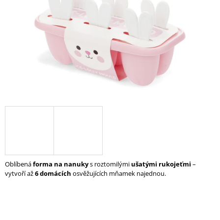
A
J
Í
T
?
HLEDAT
D
O
Oblíbená
forma na nanuky
s roztomilými
ušatými rukojeťmi
–
P
vytvoří až
6 domácích
osvěžujících mňamek najednou.
O
R
U
Č
U