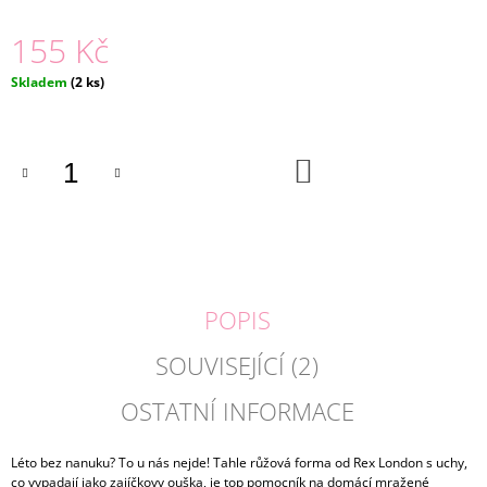
J
155 Kč
E
M
E
Měrná
Skladem
(2 ks)
cena:
BASIC
LEGÍNY
DO
NAVY
KOŠÍKU
|
LILY
GREY
155
Kč
POPIS
SOUVISEJÍCÍ (2)
OSTATNÍ INFORMACE
Léto bez nanuku? To u nás nejde! Tahle růžová forma od Rex London s uchy,
co vypadají jako zajíčkovy ouška, je top pomocník na domácí mražené