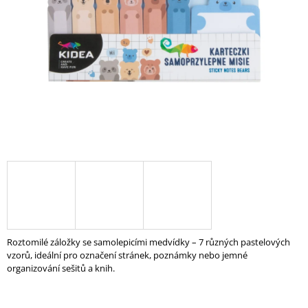
A
J
Í
T
?
HLEDAT
D
O
P
Roztomilé záložky se samolepicími medvídky – 7 různých pastelových
O
vzorů, ideální pro označení stránek, poznámky nebo jemné
R
organizování sešitů a knih.
U
Č
U