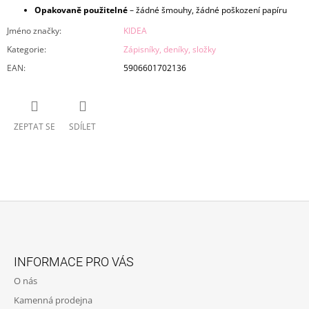
Opakovaně použitelné
– žádné šmouhy, žádné poškození papíru
Jméno značky
:
KIDEA
Kategorie
:
Zápisníky, deníky, složky
EAN
:
5906601702136
ZEPTAT SE
SDÍLET
Z
Á
INFORMACE PRO VÁS
P
O nás
A
Kamenná prodejna