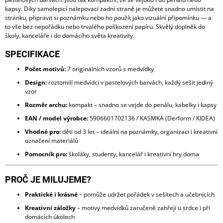
kapsy. Díky samolepicí nalepovací zadní straně je můžete snadno umístit na
stránku, připravit si poznámku nebo ho použít jako vizuální připomínku — a
to vše bez nepořádku nebo trvalého poškození papíru. Skvělý doplněk do
školy, kanceláře i do domácího světa kreativity.
SPECIFIKACE
Počet motivů:
7 originálních vzorů s medvídky
Design:
roztomilí medvídci v pastelových barvách, každý sešit jediný
vzor
Rozměr archu:
kompakt – snadno se vejde do penálu, kabelky i kapsy
EAN / model výrobce:
5906601702136 / KASMKA (Derform / KIDEA)
Vhodné pro:
děti od 3 let – ideální na poznámky, organizaci i kreativní
označení materiálů
Pomocník pro:
školáky, studenty, kancelář i kreativní hry doma
PROČ JE MILUJEME?
Praktické i krásné
– pomůže udržet pořádek v sešitech a učebnicích
Kreativní záložky
– motivy medvídků zaručeně zahřejí u srdce i při
domácích úkolech