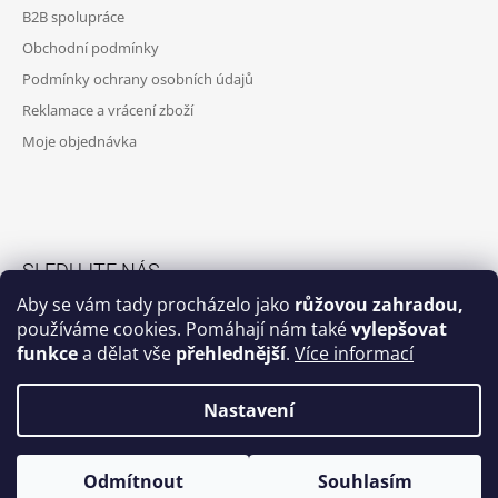
T
B2B spolupráce
Í
Obchodní podmínky
Podmínky ochrany osobních údajů
Reklamace a vrácení zboží
Moje objednávka
SLEDUJTE NÁS
Aby se vám tady procházelo jako
růžovou zahradou,
Facebook skupina
používáme cookies. Pomáhají nám také
vylepšovat
funkce
a dělat vše
přehlednější
.
Více informací
Facebook
Instagram
Nastavení
Odmítnout
Souhlasím
© 2026 Potrhlá máma. Všechna práva vyhrazena.
Vytvořil Shoptet