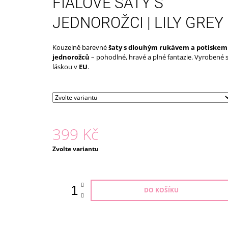
FIALOVÉ ŠATY S
179 Kč
JEDNOROŽCI | LILY GREY
Kouzelně barevné
šaty s dlouhým rukávem a potiskem
jednorožců
– pohodlné, hravé a plné fantazie. Vyrobené 
láskou v
EU
.
399 Kč
Měrná
Zvolte variantu
cena:
DO KOŠÍKU