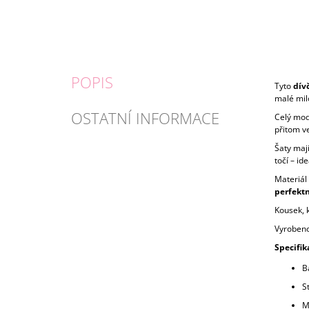
POPIS
Tyto
dívč
malé mil
OSTATNÍ INFORMACE
Celý mod
přitom v
Šaty maj
točí – id
Materiál 
perfekt
Kousek, 
Vyrobeno
Specifik
B
S
M