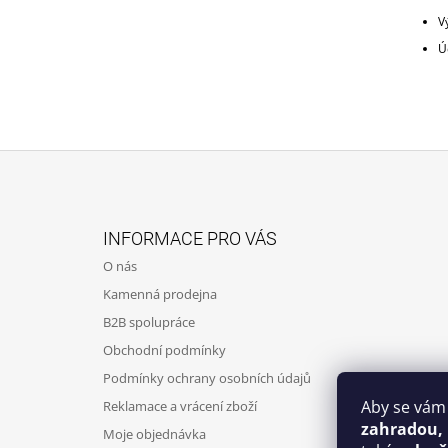
V
Ú
Z
Á
INFORMACE PRO VÁS
P
O nás
A
Kamenná prodejna
T
B2B spolupráce
Í
Obchodní podmínky
Podmínky ochrany osobních údajů
Aby se vám
Reklamace a vrácení zboží
zahradou,
Moje objednávka