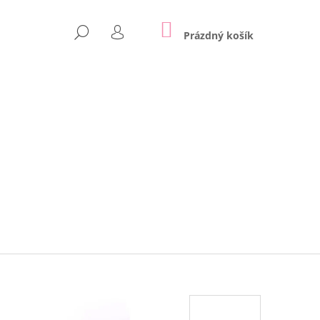
NÁKUPNÍ
HLEDAT
KOŠÍK
Prázdný košík
PŘIHLÁŠENÍ
Následující
 NA ZEĎ | REX LONDON