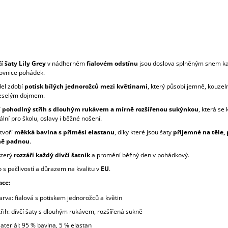
í šaty Lily Grey
v nádherném
fialovém odstínu
jsou doslova splněným snem k
ovnice pohádek.
el zdobí
potisk bílých jednorožců mezi květinami
, který působí jemně, kouzel
eselým dojmem.
í
pohodlný střih s dlouhým rukávem a mírně rozšířenou sukýnkou
, která se
eální pro školu, oslavy i běžné nošení.
tvoří
měkká bavlna s příměsí elastanu
, díky které jsou šaty
příjemné na těle,
ně padnou
.
který
rozzáří každý dívčí šatník
a promění běžný den v pohádkový.
 s pečlivostí a důrazem na kvalitu v
EU
.
ace:
arva: fialová s potiskem jednorožců a květin
třih: dívčí šaty s dlouhým rukávem, rozšířená sukně
ateriál: 95 % bavlna, 5 % elastan