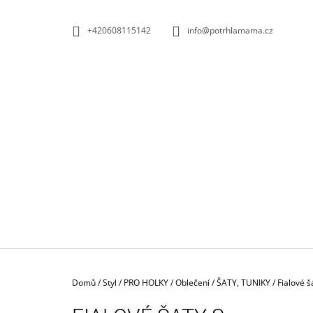
K
Přejít
na
O
ZPĚT
ZPĚT
+420608115142
info@potrhlamama.cz
obsah
DO
DO
Š
OBCHODU
OBCHODU
Í
K
Domů
/
Styl
/
PRO HOLKY
/
Oblečení
/
ŠATY, TUNIKY
/
Fialové š
MUŠELÍN PUNTÍK