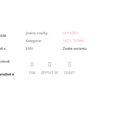
Jméno značky
:
LILY GREY
aždé
Kategorie
:
ŠATY, TUNIKY
ně a
EAN
:
Zvolte variantu
 krásně
TISK
ZEPTAT SE
SDÍLET
 pružné a