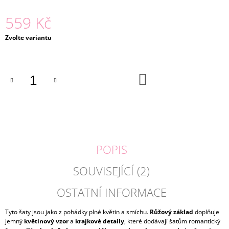
J
559 Kč
E
M
Měrná
E
Zvolte variantu
cena:
MUŠELÍN
PUNTÍK
DO
179
KOŠÍKU
Kč
POPIS
SOUVISEJÍCÍ (2)
OSTATNÍ INFORMACE
Tyto šaty jsou jako z pohádky plné květin a smíchu.
Růžový základ
doplňuje
jemný
květinový vzor
a
krajkové detaily
, které dodávají šatům romantický