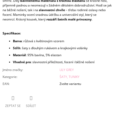
šmrnc.
Díky
bavlněnému materiálu s trochou elastanu
se krásně nosí,
příjemně padnou a neomezují v žádném dětském dobrodružství.
Hodí se jak
na běžné nošení, tak i na
slavnostní chvíle
– třeba rodinné oslavy nebo
focení.
Maminky ocení snadnou údržbu a univerzální styl, který se
neomrzí.
Krásný kousek, který
rozzáří šatník malé princezny
.
Specifikace:
Barva
: růžová s květinovým vzorem
Střih
: šaty s dlouhým rukávem a krajkovými volánky
Materiál
: 95% bavlna, 5% elastan
Vhodné
pro
: slavnostní příležitosti, focení i běžné nošení
Jméno značky
:
LILY GREY
Kategorie
:
ŠATY, TUNIKY
EAN
:
Zvolte variantu
ZEPTAT SE
SDÍLET