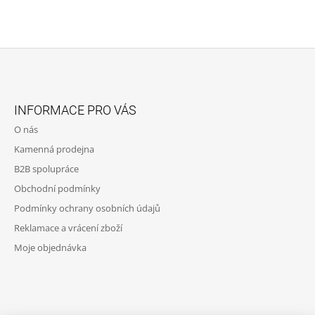
Z
Á
INFORMACE PRO VÁS
P
O nás
A
Kamenná prodejna
T
B2B spolupráce
Í
Obchodní podmínky
Podmínky ochrany osobních údajů
Reklamace a vrácení zboží
Moje objednávka