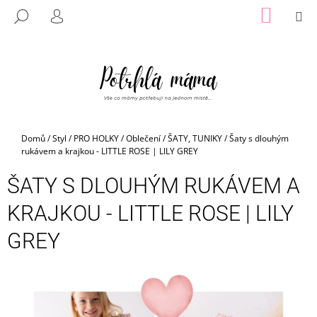
K
Přejít
NÁKUP
M
HLEDAT
na
KOŠÍK
O
PŘIHLÁŠENÍ
ZPĚT
ZPĚT
obsah
Š
Í
C
K
O
P
O
Domů
/
Styl
/
PRO HOLKY
/
Oblečení
/
ŠATY, TUNIKY
/
Šaty s dlouhým
T
rukávem a krajkou - LITTLE ROSE | LILY GREY
Ř
ŠATY S DLOUHÝM RUKÁVEM A
E
B
KRAJKOU - LITTLE ROSE | LILY
U
GREY
J
E
T
E
N