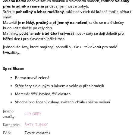
Zelená barva
dodává šatům hloubku a slavnostní nádech, zatímco
volánky
přes hrudník a ramena
přidávají jemnost a pohyb.
Střih je
pohodlný a lehce rozšířený
, takže se v nich dá krásně tančit, běhat i
smát.
Materiál je
měkký, pružný a příjemný na nošení
, takže se malé slečny
budou cítit skvěle po celý den.
Maminky potěší
snadná údržba
i univerzálnost – šaty se dají doladit pro
běžný den i pro slavnostní příležitost.
Jednoduše šaty, které mají styl, pohodlí a jiskru – tak akorát pro malé
hvězdičky.
Specifikace:
Barva: tmavě zelená
Střih: šaty s dlouhým rukávem a volánky přes hrudník
Materiál: 95% bavlna, 5% elastan
Vhodné pro: focení, oslavy, sváteční chvíle i běžné nošení
Jméno
LILY GREY
značky
:
Kategorie
:
ŠATY, TUNIKY
EAN
:
Zvolte variantu