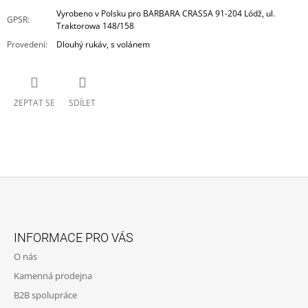
Vyrobeno v Polsku pro BARBARA CRASSA 91-204 Lódž, ul.
GPSR
:
Traktorowa 148/158
Provedení
:
Dlouhý rukáv, s volánem
ZEPTAT SE
SDÍLET
Z
Á
INFORMACE PRO VÁS
P
O nás
A
Kamenná prodejna
T
B2B spolupráce
Í