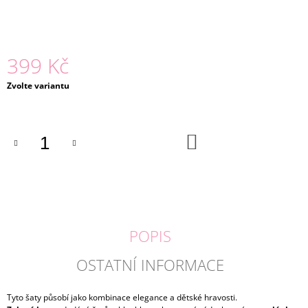
J
E
M
E
399 Kč
ČELENKA
Měrná
Zvolte variantu
A
cena:
NÁRAMKY
UNICORN
|
DO
MARTINELIA
KOŠÍKU
179
Kč
POPIS
OSTATNÍ INFORMACE
Tyto šaty působí jako kombinace elegance a dětské hravosti.