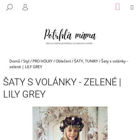
K
Přejít
NÁKUP
M
HLEDAT
na
KOŠÍK
O
PŘIHLÁŠENÍ
ZPĚT
ZPĚT
obsah
Š
Í
C
K
O
P
O
Domů
/
Styl
/
PRO HOLKY
/
Oblečení
/
ŠATY, TUNIKY
/
Šaty s volánky -
T
zelené | LILY GREY
Ř
ŠATY S VOLÁNKY - ZELENÉ |
E
B
LILY GREY
U
J
E
T
E
N