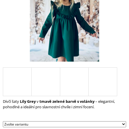
A
J
Í
T
?
HLEDAT
D
O
P
Dívčí šaty
Lily Grey
v
tmavě zelené barvě s volánky
– elegantní,
O
pohodlné a ideální pro slavnostní chvíle i zimní focení.
R
U
Č
U