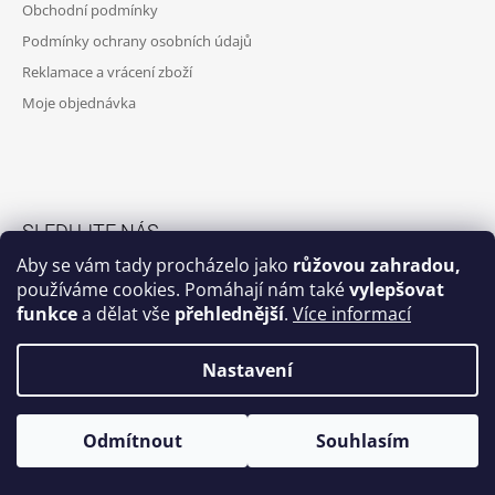
Obchodní podmínky
Podmínky ochrany osobních údajů
Reklamace a vrácení zboží
Moje objednávka
SLEDUJTE NÁS
Aby se vám tady procházelo jako
růžovou zahradou,
Facebook skupina
používáme cookies. Pomáhají nám také
vylepšovat
funkce
a dělat vše
přehlednější
.
Více informací
Facebook
Instagram
Nastavení
Odmítnout
Souhlasím
© 2026 Potrhlá máma. Všechna práva vyhrazena.
Vytvořil Shoptet