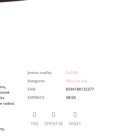
Jméno značky
:
ŠUFAN
Kategorie
:
Něco na zub
inu,
EAN
:
8594188132377
kosové
EXPIRACE
:
08/26
lní
te radost
TISK
ZEPTAT SE
SDÍLET
sy,