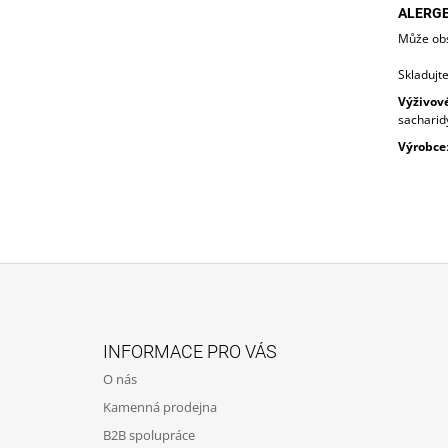
ALERG
Může obs
Skladujt
Výživové
sacharidy
Výrobce
Z
Á
INFORMACE PRO VÁS
P
O nás
A
Kamenná prodejna
T
B2B spolupráce
Í