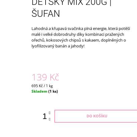
DĚTSKÝ MIX 200G |
ECO TOYS
399 Kč
ŠUFAN
Lahodná a křupavá svačinka plná energie, která potěší
malé i velké dobrodruhy díky kombinaci pražených
ořechů,
kokosových chipsů s kakaem, doplněných o
lyofilizovaný banán a jahody!
139 Kč
Měrná
695 Kč / 1 kg
cena:
Skladem
(1 ks)
DO KOŠÍKU