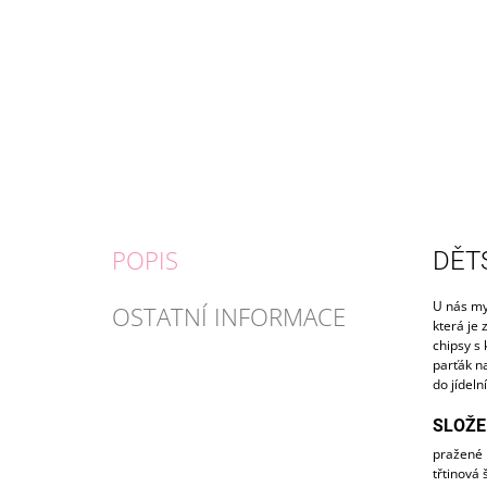
POPIS
DĚT
U nás mys
OSTATNÍ INFORMACE
která je
chipsy s 
parťák na
do jídeln
SLOŽE
pražené 
třtinová 