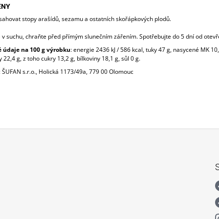
ENY
ahovat stopy arašídů, sezamu a ostatních skořápkových plodů.
e v suchu, chraňte před přímým slunečním zářením. Spotřebujte do 5 dní od otevř
 údaje na 100 g výrobku
: energie 2436 kJ / 586 kcal, tuky 47 g, nasycené MK 10,
 22,4 g, z toho cukry 13,2 g, bílkoviny 18,1 g, sůl 0 g.
: ŠUFAN s.r.o., Holická 1173/49a, 779 00 Olomouc