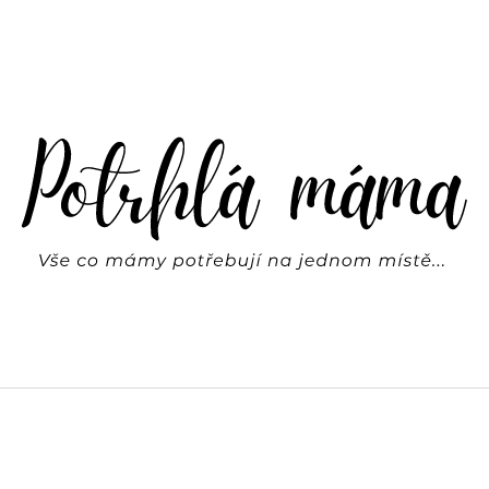
CO POTŘEBUJETE NAJÍT?
HLEDAT
DOPORUČUJEME
SVÍTÍCÍ HVĚZDY NA ZEĎ | REX LONDON
BASIC LEGÍNY FR