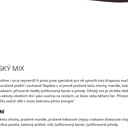
SKÝ MIX
líme i na ty nejmenší! A proto jsme speciálně pro ně vytvořili tuto křupavou svač
 zaručeně potěší i zachutná! Najdete v ní jemně pražené kešu ořechy, mandle, ko
kakaem, přirozeně sladký lyofilizovaný banán a jahody. Dětský mix je zkrátka ideá
 aktivity všedních dní i jako svačina na cestách, ve škole nebo během her. Přines
íčku vašich dětí s touto dobrotou plnou energie!
NÍ
kešu ořechy, pražené mandle
,
pražené kokosové chipsy s kakaem (kokosové chip
šťáva panela, kakaový prášek, sůl), lyofilizovaný banán, lyofilizované jahody.