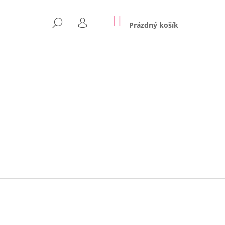
NÁKUPNÍ
HLEDAT
KOŠÍK
Prázdný košík
PŘIHLÁŠENÍ
Následující
APPE | LILY GREY