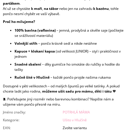
parťákem
.
Ať už se chystáte
k
moři
,
na
tábor
nebo jen na zahradu
k
bazénu
, tohle
pončo nesmí chybět ve vaší výbavě.
Proč ho milujeme?
100% bavlna (vaflovina)
– jemná, prodyšná a skvěle saje (počítejte
se srážlivostí materiálu)
Volnější střih
– pončo krásně sedí a nikde netáhne
Kapuce + klokaní kapsa
(od velikosti JUNIOR) – styl i praktičnost v
jednom
Snadné sbalení
– díky gumičce ho smotáte do ruličky a hodíte do
tašky
Ručně šité v Hlučíně
– každé pončo projde našima rukama
Dostupné v pěti velikostech – od malých špuntů po velké tatínky. A pokud
chcete ladit jako rodina,
můžeme ušít sadu pro mámu, děti i tátu
🧡
🧵 Potřebujete jiný rozměr nebo barevnou kombinaci? Napište nám a
ušijeme vám pončo přesně na míru.
Jméno značky
:
POTRHLÁ MÁMA
Kategorie
:
Ušito v Hlučíně
EAN
:
Zvolte variantu