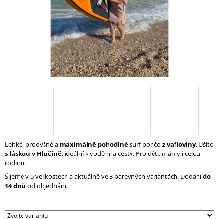
A
J
Í
T
?
HLEDAT
Lehké, prodyšné a
maximálně
pohodlné
surf pončo
z
vafloviny
. Ušito
D
s láskou v Hlučíně
, ideální k vodě i na cesty. Pro děti, mámy i celou
O
rodinu.
P
Šijeme v 5 velikostech a aktuálně ve 3 barevných variantách. Dodání
do
O
14 dnů
od objednání.
R
U
Č
U