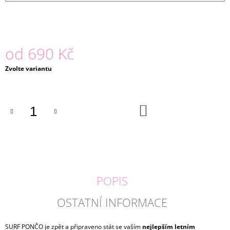
J
E
M
E
od
690 Kč
BASIC
Měrná
Zvolte variantu
LEGÍNY
cena:
FRAPPE
|
LILY
GREY
DO
KOŠÍKU
159
Kč
POPIS
OSTATNÍ INFORMACE
SURF PONČO je zpět a připraveno stát se vaším
nejlepším letním