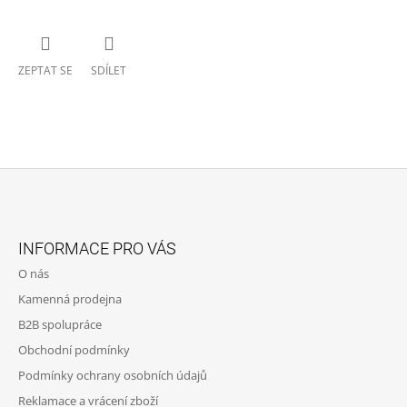
ZEPTAT SE
SDÍLET
Z
Á
INFORMACE PRO VÁS
P
O nás
A
Kamenná prodejna
T
B2B spolupráce
Í
Obchodní podmínky
Podmínky ochrany osobních údajů
Reklamace a vrácení zboží