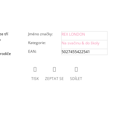
e tří
Jméno značky
:
REX LONDON
o
Kategorie
:
Na svačinu & do školy
EAN
:
5027455422541
 rodiče
TISK
ZEPTAT SE
SDÍLET