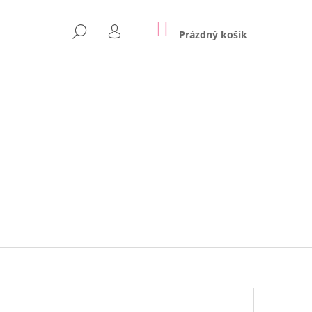
NÁKUPNÍ
HLEDAT
KOŠÍK
Prázdný košík
PŘIHLÁŠENÍ
Následující
APPE | LILY GREY