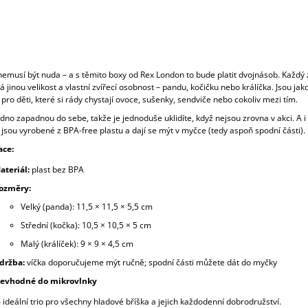
emusí být nuda – a s těmito boxy od Rex London to bude platit dvojnásob. Každý z
 jinou velikost a vlastní zvířecí osobnost – pandu, kočičku nebo králíčka. Jsou jak
pro děti, které si rády chystají ovoce, sušenky, sendviče nebo cokoliv mezi tím.
no zapadnou do sebe, takže je jednoduše uklidíte, když nejsou zrovna v akci. A i
 jsou vyrobené z BPA-free plastu a dají se mýt v myčce (tedy aspoň spodní části).
ace:
ateriál:
plast bez BPA
ozměry:
Velký (panda): 11,5 × 11,5 × 5,5 cm
Střední (kočka): 10,5 × 10,5 × 5 cm
Malý (králíček): 9 × 9 × 4,5 cm
držba:
víčka doporučujeme mýt ručně; spodní části můžete dát do myčky
evhodné do mikrovlnky
 ideální trio pro všechny hladové bříška a jejich každodenní dobrodružství.