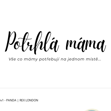
CO POTŘEBUJETE NAJÍT?
HLEDAT
DOPORUČUJEME
 3v1 - PANDA | REX LONDON
SVÍTÍCÍ HVĚZDY NA ZEĎ | REX LONDON
BASIC LEGÍNY FR