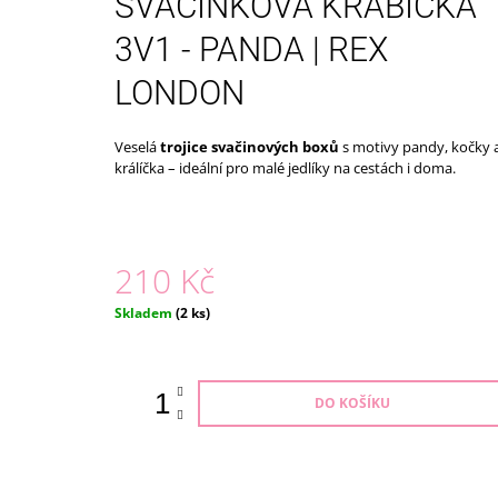
SVAČINKOVÁ KRABIČKA
ECO TOYS
399 Kč
3V1 - PANDA | REX
LONDON
Veselá
trojice svačinových boxů
s motivy pandy, kočky 
králíčka – ideální pro malé jedlíky na cestách i doma.
210 Kč
Měrná
Skladem
(2 ks)
cena:
DO KOŠÍKU