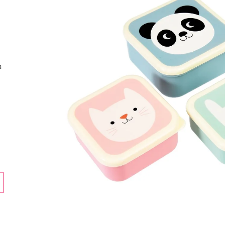
159 Kč
159 Kč
a