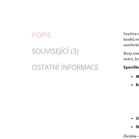
POPIS
Svačina n
boxíků má
stvořené 
SOUVISEJÍCÍ (3)
Boxy snad
ocení, že
OSTATNÍ INFORMACE
Specifik
M
R
Ú
N
Zkrátka –