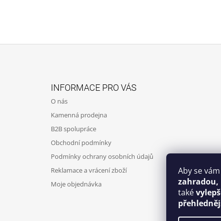
Z
Á
INFORMACE PRO VÁS
P
O nás
A
Kamenná prodejna
T
B2B spolupráce
Í
Obchodní podmínky
Podmínky ochrany osobních údajů
Aby se vám
Reklamace a vrácení zboží
zahradou,
Moje objednávka
také
vylep
přehledněj