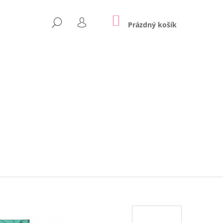
NÁKUPNÍ
HLEDAT
KOŠÍK
Prázdný košík
PŘIHLÁŠENÍ
Následující
APPE | LILY GREY