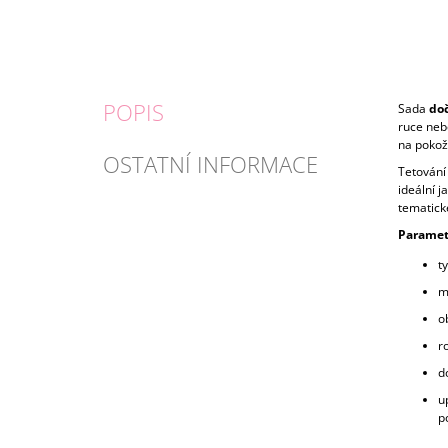
POPIS
Sada
do
ruce nebo
na pokožk
OSTATNÍ INFORMACE
Tetování 
ideální 
tematick
Paramet
t
m
o
r
d
u
p