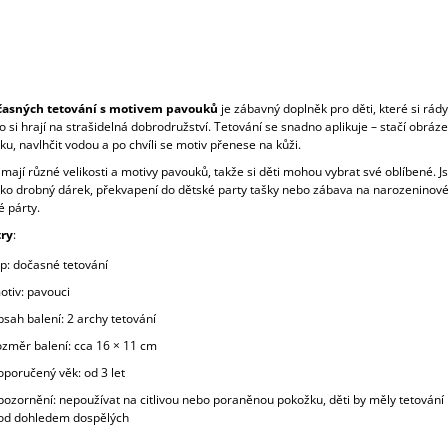
časných tetování s motivem pavouků
je zábavný doplněk pro děti, které si rády
 si hrají na strašidelná dobrodružství. Tetování se snadno aplikuje – stačí obrázek
u, navlhčit vodou a po chvíli se motiv přenese na kůži.
mají různé velikosti a motivy pavouků, takže si děti mohou vybrat své oblíbené. J
jako drobný dárek, překvapení do dětské party tašky nebo zábava na narozeninové
é párty.
ry
:
yp: dočasné tetování
otiv: pavouci
bsah balení: 2 archy tetování
ozměr balení: cca 16 × 11 cm
oporučený věk: od 3 let
pozornění: nepoužívat na citlivou nebo poraněnou pokožku, děti by měly tetování
od dohledem dospělých