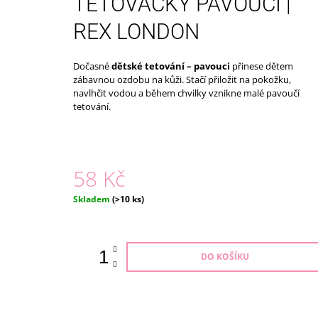
TETOVAČKY PAVOUCI |
ECO TOYS
399 Kč
REX LONDON
Dočasné
dětské tetování – pavouci
přinese dětem
zábavnou ozdobu na kůži. Stačí přiložit na pokožku,
navlhčit vodou a během chvilky vznikne malé pavoučí
tetování.
58 Kč
Měrná
Skladem
(>10 ks)
cena:
DO KOŠÍKU