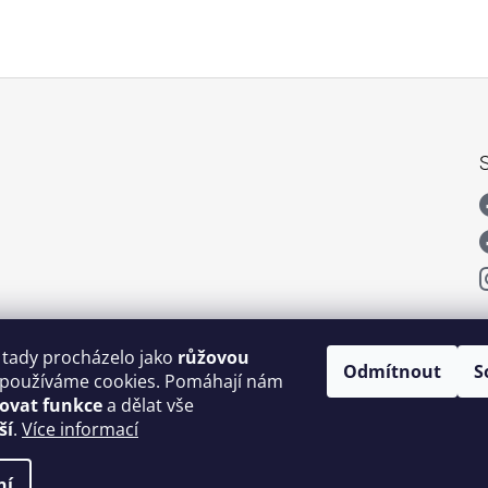
 tady procházelo jako
růžovou
Odmítnout
S
používáme cookies. Pomáhají nám
šovat funkce
a dělat vše
ší
.
Více informací
ní