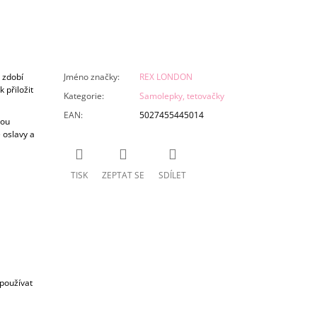
 zdobí
Jméno značky
:
REX LONDON
 přiložit
Kategorie
:
Samolepky, tetovačky
EAN
:
5027455445014
sou
 oslavy a
TISK
ZEPTAT SE
SDÍLET
 používat