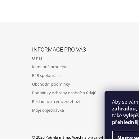
Z
Á
INFORMACE PRO VÁS
P
O nás
A
Kamenná prodejna
T
B2B spolupráce
Í
Obchodní podmínky
Podmínky ochrany osobních údajů
Aby se vám
Reklamace a vrácení zboží
zahradou,
Moje objednávka
také
vylep
přehledněj
© 2026 Potrhlá máma. Všechna práva vyhrazena.
Nastave