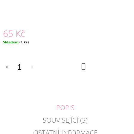
J
E
M
E
65 Kč
ČELENKA
A
Měrná
Skladem
(1 ks)
NÁRAMKY
cena:
UNICORN
|
MARTINELIA
DO
KOŠÍKU
179
Kč
POPIS
SOUVISEJÍCÍ (3)
OSTATNÍ INFORMACE