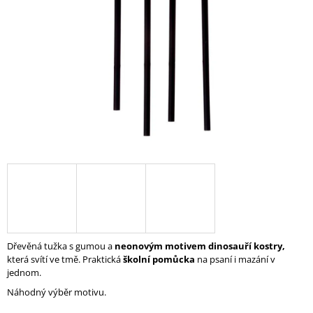
A
J
Í
T
?
HLEDAT
D
O
P
Dřevěná tužka s gumou a
neonovým motivem dinosauří kostry,
O
která svítí ve tmě. Praktická
školní pomůcka
na psaní i mazání v
R
jednom.
U
Náhodný výběr motivu.
Č
U