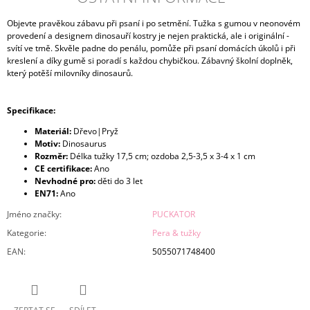
Objevte pravěkou zábavu při psaní i po setmění. Tužka s gumou v neonovém
provedení a designem dinosauří kostry je nejen praktická, ale i originální -
svítí ve tmě. Skvěle padne do penálu, pomůže při psaní domácích úkolů i při
kreslení a díky gumě si poradí s každou chybičkou. Zábavný školní doplněk,
který potěší milovníky dinosaurů.
Specifikace:
Materiál:
Dřevo|Pryž
Motiv:
Dinosaurus
Rozměr:
Délka tužky 17,5 cm; ozdoba 2,5-3,5 x 3-4 x 1 cm
CE certifikace:
Ano
Nevhodné pro:
děti do 3 let
EN71:
Ano
Jméno značky
:
PUCKATOR
Kategorie
:
Pera & tužky
EAN
:
5055071748400