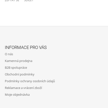
ZEPTAT SE
SDÍLET
Z
Á
INFORMACE PRO VÁS
P
O nás
A
Kamenná prodejna
T
B2B spolupráce
Í
Obchodní podmínky
Podmínky ochrany osobních údajů
Reklamace a vrácení zboží
Moje objednávka