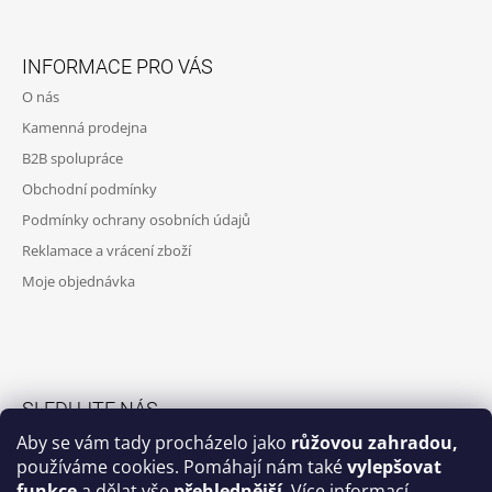
Z
A
Á
J
INFORMACE PRO VÁS
P
Í
O nás
A
T
Kamenná prodejna
T
?
B2B spolupráce
Í
Obchodní podmínky
Podmínky ochrany osobních údajů
Reklamace a vrácení zboží
HLEDAT
Moje objednávka
D
O
P
O
SLEDUJTE NÁS
R
Aby se vám tady procházelo jako
růžovou zahradou,
U
Facebook skupina
používáme cookies. Pomáhají nám také
vylepšovat
Č
funkce
a dělat vše
přehlednější
.
Více informací
U
Facebook