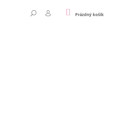
NÁKUPNÍ
HLEDAT
KOŠÍK
Prázdný košík
PŘIHLÁŠENÍ
Následující
APPE | LILY GREY