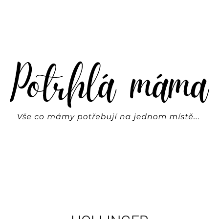
CO POTŘEBUJETE NAJÍT?
HLEDAT
DOPORUČUJEME
SVÍTÍCÍ HVĚZDY NA ZEĎ | REX LONDON
BASIC LEGÍNY FR