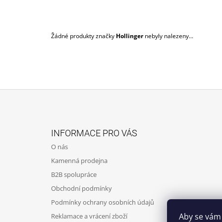
ECO TOYS
399 Kč
Žádné produkty značky
Hollinger
nebyly nalezeny...
Z
Á
INFORMACE PRO VÁS
P
O nás
A
Kamenná prodejna
T
B2B spolupráce
Í
Obchodní podmínky
Podmínky ochrany osobních údajů
Aby se vám
Reklamace a vrácení zboží