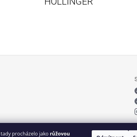
HOLLINGER
159 Kč
159 Kč
 tady procházelo jako
růžovou