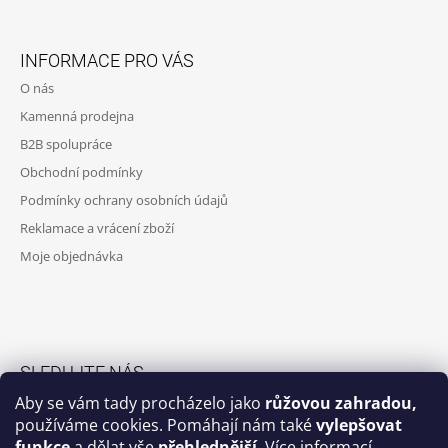
Z
A
Á
J
INFORMACE PRO VÁS
P
Í
O nás
A
T
Kamenná prodejna
T
?
B2B spolupráce
Í
Obchodní podmínky
Podmínky ochrany osobních údajů
Reklamace a vrácení zboží
HLEDAT
Moje objednávka
D
O
P
O
SLEDUJTE NÁS
R
Aby se vám tady procházelo jako
růžovou zahradou,
U
Facebook skupina
používáme cookies. Pomáhají nám také
vylepšovat
Č
funkce
a dělat vše
přehlednější
.
Více informací
U
Facebook