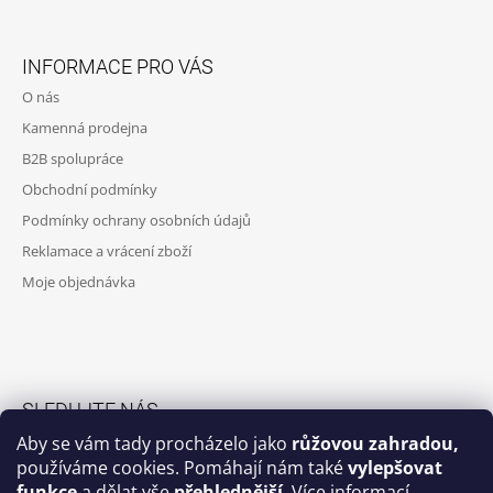
Z
A
Á
J
INFORMACE PRO VÁS
P
Í
O nás
A
T
Kamenná prodejna
T
?
B2B spolupráce
Í
Obchodní podmínky
Podmínky ochrany osobních údajů
Reklamace a vrácení zboží
HLEDAT
Moje objednávka
D
O
P
O
SLEDUJTE NÁS
R
Aby se vám tady procházelo jako
růžovou zahradou,
U
Facebook skupina
používáme cookies. Pomáhají nám také
vylepšovat
Č
funkce
a dělat vše
přehlednější
.
Více informací
U
Facebook