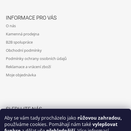
Z
A
Á
J
INFORMACE PRO VÁS
P
Í
O nás
A
T
Kamenná prodejna
T
?
B2B spolupráce
Í
Obchodní podmínky
Podmínky ochrany osobních údajů
Reklamace a vrácení zboží
HLEDAT
Moje objednávka
D
O
P
O
SLEDUJTE NÁS
R
Aby se vám tady procházelo jako
růžovou zahradou,
U
Facebook skupina
používáme cookies. Pomáhají nám také
vylepšovat
Č
funkce
a dělat vše
přehlednější
.
Více informací
U
Facebook