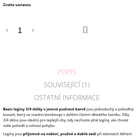
Měrná
Zvolte variantu
J
cena:
E
M
E
DO
KOŠÍKU
BEAUTY
SET
LITTLE
UNICORN
|
MARTINELIA
POPIS
269
Kč
SOUVISEJÍCÍ (1)
OSTATNÍ INFORMACE
Basic legíny 3/4 délky v jemné pudrové barvě
jsou jednoduchý a pohodlný
kousek, který se snadno kombinuje s dalšími částmi dětského šatníku. Díky
3/4 délce jsou ideální pro teplejší dny, kdy nechcete plné legíny, ale chcete
stále pohodlí a volnost pohybu.
Legíny jsou
příjemné na nošení, pružné a dobře sedí
při aktivitách během