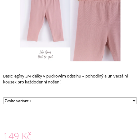
A
J
Í
T
?
HLEDAT
Basic legíny 3/4 délky v pudrovém odstínu – pohodlný a univerzální
kousek pro každodenní nošení.
D
O
P
O
R
U
149 Kč
Č
U