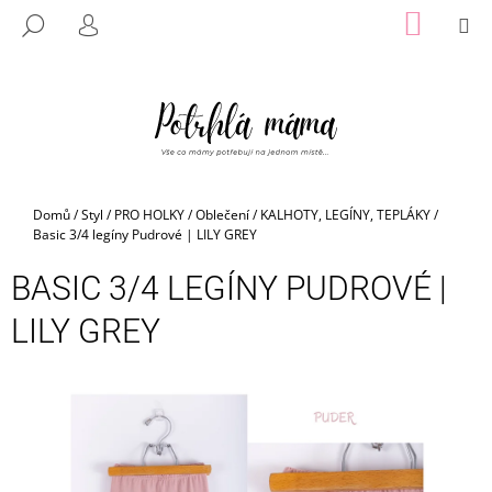
K
Přejít
NÁKUP
M
HLEDAT
na
KOŠÍK
O
PŘIHLÁŠENÍ
ZPĚT
ZPĚT
obsah
Š
Í
C
K
O
P
O
Domů
/
Styl
/
PRO HOLKY
/
Oblečení
/
KALHOTY, LEGÍNY, TEPLÁKY
/
T
Basic 3/4 legíny Pudrové | LILY GREY
Ř
BASIC 3/4 LEGÍNY PUDROVÉ |
E
B
LILY GREY
U
J
E
T
E
N