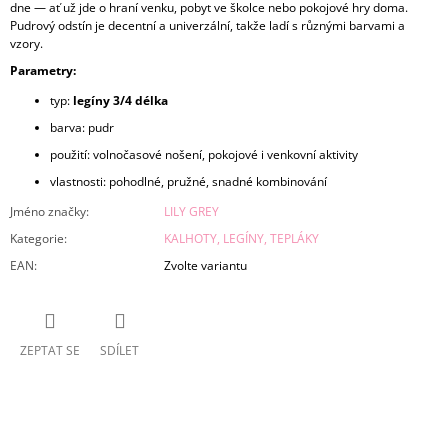
dne — ať už jde o hraní venku, pobyt ve školce nebo pokojové hry doma.
Pudrový odstín je decentní a univerzální, takže ladí s různými barvami a
vzory.
Parametry:
typ:
legíny 3/4 délka
barva: pudr
použití: volnočasové nošení, pokojové i venkovní aktivity
vlastnosti: pohodlné, pružné, snadné kombinování
Jméno značky
:
LILY GREY
Kategorie
:
KALHOTY, LEGÍNY, TEPLÁKY
EAN
:
Zvolte variantu
ZEPTAT SE
SDÍLET