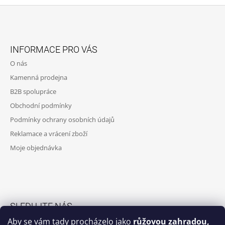
Z
Á
INFORMACE PRO VÁS
P
O nás
A
Kamenná prodejna
T
B2B spolupráce
Í
Obchodní podmínky
Podmínky ochrany osobních údajů
Reklamace a vrácení zboží
Moje objednávka
SLEDUJTE NÁS
Aby se vám tady procházelo jako
růžovou zahradou,