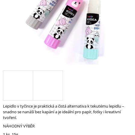
A
J
Í
T
?
HLEDAT
D
O
P
Lepidlo v tyčince je praktická a čistá alternativa k tekutému lepidlu –
O
snadno se nanáší bez kapání a je ideální pro papír, fotky i kreativní
R
tvoření.
U
NÁHODNÝ VÝBĚR
Č
U
1 ks, 15g