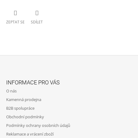
ZEPTAT SE
SDÍLET
Z
Á
INFORMACE PRO VÁS
P
O nás
A
Kamenná prodejna
T
B2B spolupráce
Í
Obchodní podmínky
Podmínky ochrany osobních údajů
Reklamace a vrácení zboží