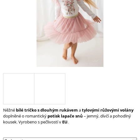
A
J
Í
T
?
HLEDAT
D
O
P
Něžné
bílé tričko s dlouhým rukávem
a
tylovými růžovými volány
O
doplněné o romantický
potisk lapače snů
– jemný, dívčí a pohodlný
R
kousek. Vyrobeno s pečlivostí v
EU
.
U
Č
U