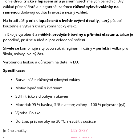
Tohle
dívčí tričko s lapačem snů
je snem všech malých parádnic. Bílý
základ působí čistě a elegantně, zatímco
růžové tylové volánky na
ramenou
dodávají outfitu hravost a něžný vzhled.
Na hrudi září
potisk lapače snů s květinovými detaily
, který působí
kouzelně a vytváří krásný romantický efekt.
Tričko je vyrobené z
měkké, prodyšné bavlny s příměsí elastanu
, takže je
pohodlné, pružné a ideální pro celodenní nošení.
Skvěle se kombinuje s tylovou sukní, legínami i džíny – perfektní volba pro
školu, oslavy i volný čas.
Vyrobeno s láskou a důrazem na detail v
EU
.
Specifikace:
Barva: bílá s růžovými tylovými volány
Motiv: lapač snů s květinami
Střih: tričko s dlouhým rukávem
Materiál: 95 % bavlna, 5 % elastan; volány – 100 % polyester (tyl)
Výroba: Polsko
Údržba: prát naruby na 30 °C, nesušit v sušičce
Jméno značky
:
LILY GREY