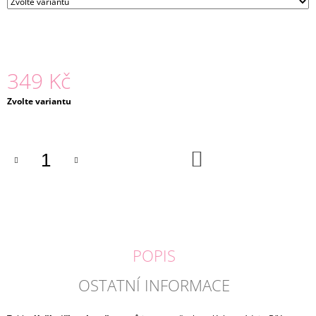
J
E
M
E
349 Kč
BASIC
LEGÍNY
Měrná
Zvolte variantu
ANEMONKA
cena:
|
LILY
GREY
DO
229
KOŠÍKU
Kč
POPIS
OSTATNÍ INFORMACE