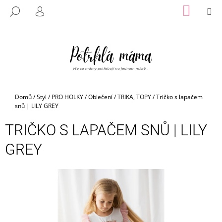
K
Přejít
NÁKUP
M
HLEDAT
na
KOŠÍK
O
PŘIHLÁŠENÍ
ZPĚT
ZPĚT
obsah
Š
Í
C
K
O
P
O
Domů
/
Styl
/
PRO HOLKY
/
Oblečení
/
TRIKA, TOPY
/
Tričko s lapačem
T
snů | LILY GREY
Ř
TRIČKO S LAPAČEM SNŮ | LILY
E
B
GREY
U
J
E
T
E
N