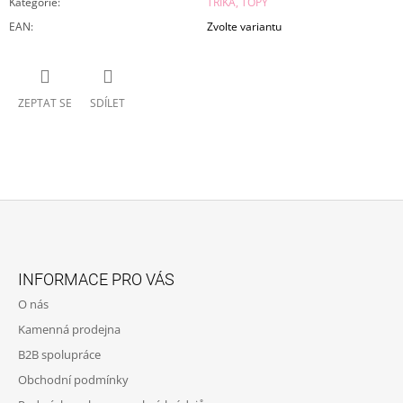
Kategorie
:
TRIKA, TOPY
EAN
:
Zvolte variantu
ZEPTAT SE
SDÍLET
Z
Á
INFORMACE PRO VÁS
P
O nás
A
Kamenná prodejna
T
B2B spolupráce
Í
Obchodní podmínky