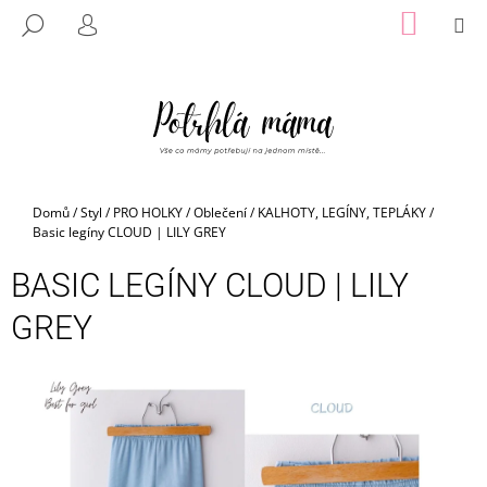
K
Přejít
NÁKUP
M
HLEDAT
na
KOŠÍK
O
PŘIHLÁŠENÍ
ZPĚT
ZPĚT
obsah
Š
Í
C
K
O
P
O
Domů
/
Styl
/
PRO HOLKY
/
Oblečení
/
KALHOTY, LEGÍNY, TEPLÁKY
/
T
Basic legíny CLOUD | LILY GREY
Ř
BASIC LEGÍNY CLOUD | LILY
E
B
GREY
U
J
E
T
E
N