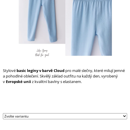
A
J
Í
T
?
HLEDAT
Stylové
basic legíny v barvě Cloud
pro malé slečny, které milují jemné
a pohodlné oblečení. Skvělý základ outfitu na každý den, vyrobený
v
Evropské unii
z kvalitní bavlny s elastanem.
D
O
P
O
R
U
Č
U