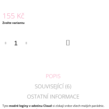
J
E
155 Kč
M
E
Měrná
Zvolte variantu
cena:
BEAUTY
SET
SE
TŘPYTIVOU
DO
KOŠÍKU
MLHOU
|
MARTINELIA
310
Kč
POPIS
SOUVISEJÍCÍ (6)
OSTATNÍ INFORMACE
Tyto
modré legíny v odstínu Cloud
si získají srdce všech malých parádnic.