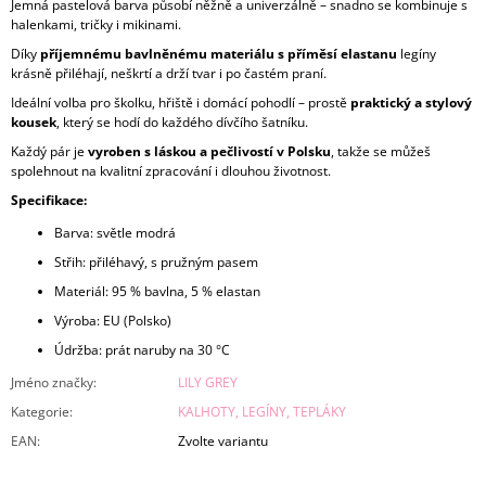
Jemná pastelová barva působí něžně a univerzálně – snadno se kombinuje s
halenkami, tričky i mikinami.
Díky
příjemnému bavlněnému materiálu s příměsí elastanu
legíny
krásně přiléhají, neškrtí a drží tvar i po častém praní.
Ideální volba pro školku, hřiště i domácí pohodlí – prostě
praktický a stylový
kousek
, který se hodí do každého dívčího šatníku.
Každý pár je
vyroben s láskou a pečlivostí v Polsku
, takže se můžeš
spolehnout na kvalitní zpracování i dlouhou životnost.
Specifikace:
Barva: světle modrá
Střih: přiléhavý, s pružným pasem
Materiál: 95 % bavlna, 5 % elastan
Výroba: EU (Polsko)
Údržba: prát naruby na 30 °C
Jméno značky
:
LILY GREY
Kategorie
:
KALHOTY, LEGÍNY, TEPLÁKY
EAN
:
Zvolte variantu