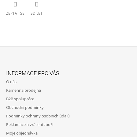
ZEPTAT SE
SDÍLET
Z
Á
INFORMACE PRO VÁS
P
O nás
A
Kamenná prodejna
T
B2B spolupráce
Í
Obchodní podmínky
Podmínky ochrany osobních údajů
Reklamace a vrácení zboží
Moje objednávka