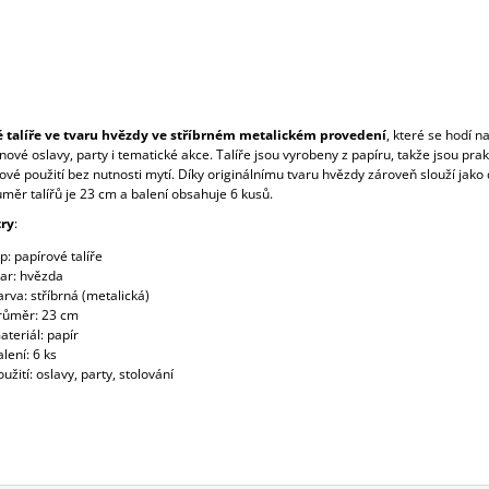
 talíře ve tvaru hvězdy ve stříbrném metalickém provedení
, které se hodí n
ové oslavy, party i tematické akce. Talíře jsou vyrobeny z papíru, takže jsou prak
vé použití bez nutnosti mytí. Díky originálnímu tvaru hvězdy zároveň slouží jako
ůměr talířů je 23 cm a balení obsahuje 6 kusů.
ry
:
p: papírové talíře
var: hvězda
arva: stříbrná (metalická)
růměr: 23 cm
ateriál: papír
lení: 6 ks
užití: oslavy, party, stolování