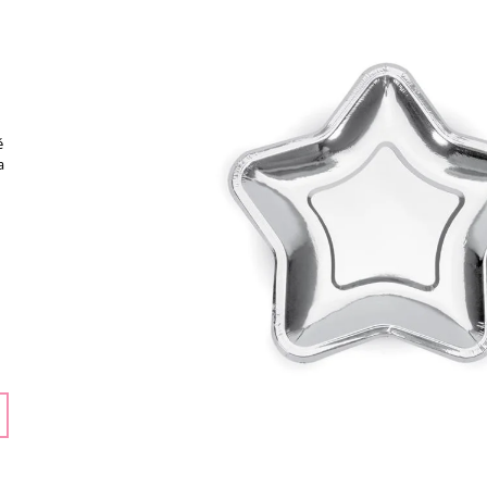
159 Kč
159 Kč
ě
a