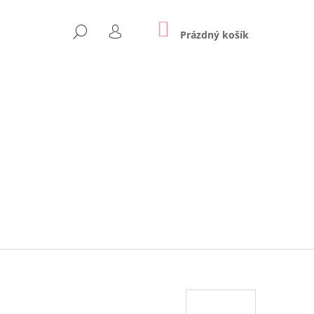
NÁKUPNÍ
HLEDAT
KOŠÍK
Prázdný košík
PŘIHLÁŠENÍ
Následující
APPE | LILY GREY