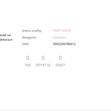
a
Jméno značky
:
PARTY DECO
tické na
Kategorie
:
Stolování
 dekorace
EAN
:
5902230790612
TISK
ZEPTAT SE
SDÍLET