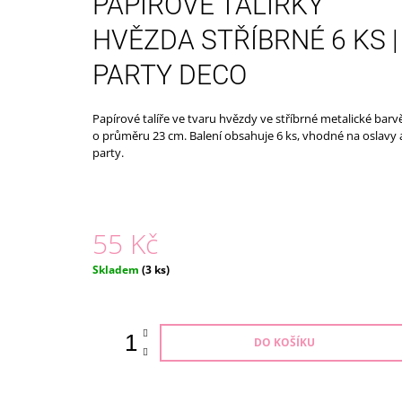
PAPÍROVÉ TALÍŘKY
ECO TOYS
399 Kč
HVĚZDA STŘÍBRNÉ 6 KS |
PARTY DECO
Papírové talíře ve tvaru hvězdy ve stříbrné metalické barv
o průměru 23 cm. Balení obsahuje 6 ks, vhodné na oslavy 
party.
55 Kč
Měrná
Skladem
(3 ks)
cena:
DO KOŠÍKU