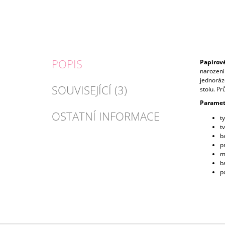
POPIS
Papírové
narozenin
jednorázo
SOUVISEJÍCÍ (3)
stolu. Pr
Paramet
OSTATNÍ INFORMACE
ty
t
b
p
m
ba
po