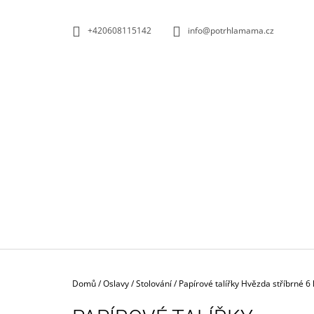
K
Přejít
na
O
ZPĚT
ZPĚT
+420608115142
info@potrhlamama.cz
obsah
DO
DO
Š
OBCHODU
OBCHODU
Í
K
Domů
/
Oslavy
/
Stolování
/
Papírové talířky Hvězda stříbrné 
DŘEVĚNÁ SKLUZAVKA + 6 AUTÍČEK |