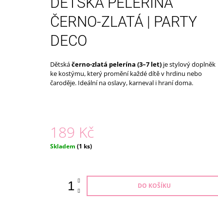
DĚTSKÁ PELERÍNA
ECO TOYS
399 Kč
ČERNO-ZLATÁ | PARTY
DECO
Dětská
černo-zlatá pelerína (3–7 let)
je stylový doplněk
ke kostýmu, který promění každé dítě v hrdinu nebo
čaroděje. Ideální na oslavy, karneval i hraní doma.
189 Kč
Měrná
Skladem
(1 ks)
cena:
DO KOŠÍKU