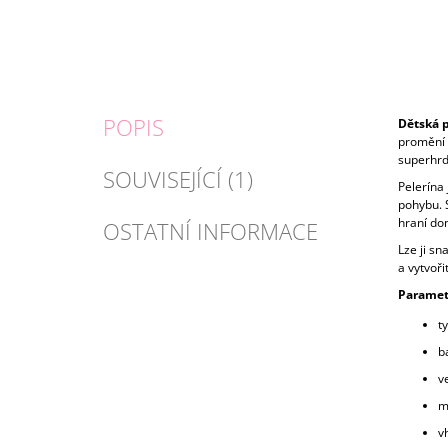
POPIS
Dětská
p
promění 
superhrd
SOUVISEJÍCÍ (1)
Pelerína
pohybu. 
hraní do
OSTATNÍ INFORMACE
Lze ji sn
a vytvoři
Paramet
t
b
ve
ma
v