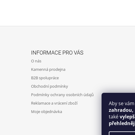
Z
Á
INFORMACE PRO VÁS
P
O nás
A
Kamenná prodejna
T
B2B spolupráce
Í
Obchodní podmínky
Podmínky ochrany osobních údajů
Aby se vám
Reklamace a vrácení zboží
zahradou,
Moje objednávka
také
vylep
přehledněj