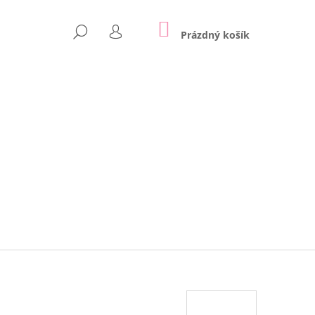
NÁKUPNÍ
HLEDAT
KOŠÍK
Prázdný košík
PŘIHLÁŠENÍ
Následující
APPE | LILY GREY