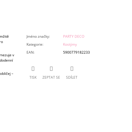
amžitě
Jméno značky
:
PARTY DECO
ro
Kategorie
:
Kostýmy
EAN
:
5900779182233
omezuje v
ždodenní
bličej –
TISK
ZEPTAT SE
SDÍLET