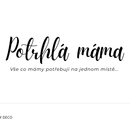
CO POTŘEBUJETE NAJÍT?
HLEDAT
DOPORUČUJEME
RTY DECO
SVÍTÍCÍ HVĚZDY NA ZEĎ | REX LONDON
BASIC LEGÍNY FR