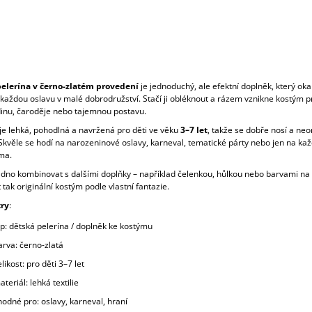
elerína v černo-zlatém provedení
je jednoduchý, ale efektní doplněk, který ok
každou oslavu v malé dobrodružství. Stačí ji obléknout a rázem vznikne kostým p
inu, čaroděje nebo tajemnou postavu.
 je lehká, pohodlná a navržená pro děti ve věku
3–7 let
, takže se dobře nosí a ne
Skvěle se hodí na narozeninové oslavy, karneval, tematické párty nebo jen na ka
ma.
adno kombinovat s dalšími doplňky – například čelenkou, hůlkou nebo barvami na o
t tak originální kostým podle vlastní fantazie.
ry
:
yp: dětská pelerína / doplněk ke kostýmu
arva: černo-zlatá
likost: pro děti 3–7 let
teriál: lehká textilie
hodné pro: oslavy, karneval, hraní