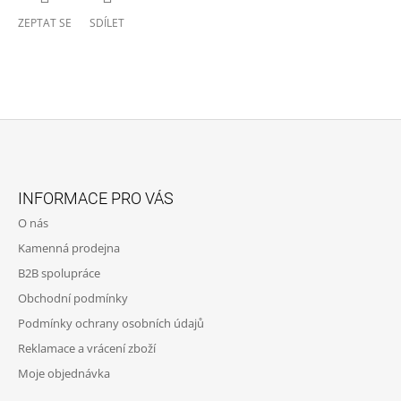
ZEPTAT SE
SDÍLET
Z
Á
INFORMACE PRO VÁS
P
O nás
A
Kamenná prodejna
T
B2B spolupráce
Í
Obchodní podmínky
Podmínky ochrany osobních údajů
Reklamace a vrácení zboží
Moje objednávka