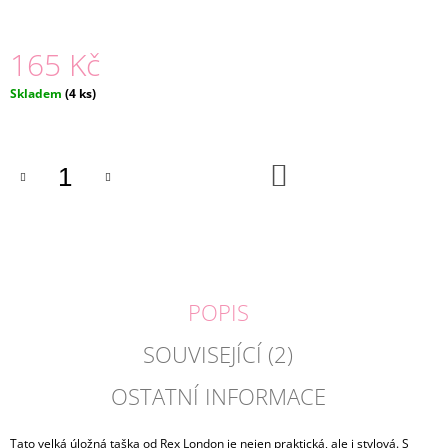
J
E
165 Kč
M
E
Měrná
Skladem
(4 ks)
cena:
BEAUTY
SET
LITTLE
UNICORN
DO
KOŠÍKU
|
MARTINELIA
269
Kč
POPIS
SOUVISEJÍCÍ (2)
OSTATNÍ INFORMACE
Tato velká úložná taška od Rex London je nejen praktická, ale i stylová.
S