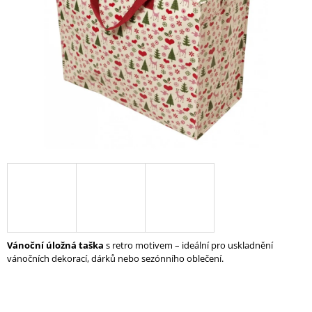
A
J
Í
T
?
HLEDAT
D
O
P
Vánoční úložná taška
s retro motivem – ideální pro uskladnění
O
vánočních dekorací, dárků nebo sezónního oblečení.
R
U
Č
U