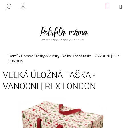
K
Přejít
NÁKUP
M
HLEDAT
na
KOŠÍK
O
PŘIHLÁŠENÍ
ZPĚT
ZPĚT
obsah
Š
Í
C
K
O
P
O
Domů
/
Domov
/
Tašky & kufříky
/
Velká úložná taška - VANOCNI | REX
T
LONDON
Ř
VELKÁ ÚLOŽNÁ TAŠKA -
E
B
VANOCNI | REX LONDON
U
J
E
T
E
N