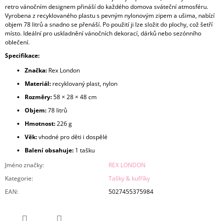
retro vánočním designem přináší do každého domova sváteční atmosféru.
Vyrobena z recyklovaného plastu s pevným nylonovým zipem a ušima, nabízí
objem 78 litrů a snadno se přenáší.
Po použití ji lze složit do plochy, což šetří
místo.
Ideální pro uskladnění vánočních dekorací, dárků nebo sezónního
oblečení.
Specifikace:
Značka:
Rex London
Materiál:
recyklovaný plast, nylon
Rozměry:
58 × 28 × 48 cm
Objem:
78 litrů
Hmotnost:
226 g
Věk:
vhodné pro děti i dospělé
Balení obsahuje:
1 tašku
Jméno značky
:
REX LONDON
Kategorie
:
Tašky & kufříky
EAN
:
5027455375984