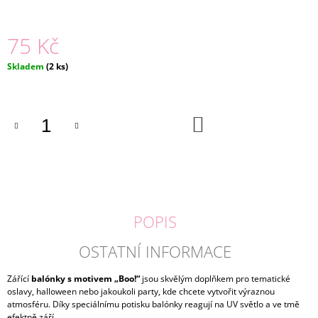
J
E
75 Kč
M
E
Měrná
Skladem
(2 ks)
cena:
BASIC
LEGÍNY
FRAPPE
|
DO
KOŠÍKU
LILY
GREY
159
Kč
POPIS
OSTATNÍ INFORMACE
Zářící
balónky s motivem „Boo!“
jsou skvělým doplňkem pro tematické
oslavy, halloween nebo jakoukoli party, kde chcete vytvořit výraznou
atmosféru. Díky speciálnímu potisku balónky reagují na UV světlo a ve tmě
efektně září.