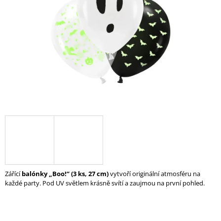
A
J
Í
T
?
HLEDAT
D
O
P
Zářící
balónky „Boo!“ (3 ks, 27 cm)
vytvoří originální atmosféru na
O
každé party. Pod UV světlem krásně svítí a zaujmou na první pohled.
R
U
Č
U