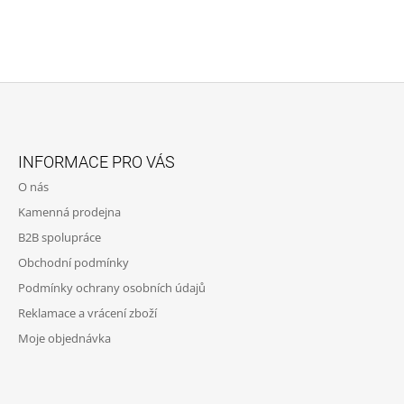
Z
Á
INFORMACE PRO VÁS
P
O nás
A
Kamenná prodejna
T
B2B spolupráce
Í
Obchodní podmínky
Podmínky ochrany osobních údajů
Reklamace a vrácení zboží
Moje objednávka