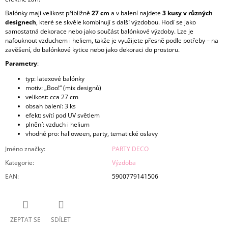
Balónky mají velikost přibližně
27 cm
a v balení najdete
3 kusy v různých
designech
, které se skvěle kombinují s další výzdobou. Hodí se jako
samostatná dekorace nebo jako součást balónkové výzdoby. Lze je
nafouknout vzduchem i heliem, takže je využijete přesně podle potřeby – na
zavěšení, do balónkové kytice nebo jako dekoraci do prostoru.
Parametry
:
typ: latexové balónky
motiv: „Boo!“ (mix designů)
velikost: cca 27 cm
obsah balení: 3 ks
efekt: svítí pod UV světlem
plnění: vzduch i helium
vhodné pro: halloween, party, tematické oslavy
Jméno značky
:
PARTY DECO
Kategorie
:
Výzdoba
EAN
:
5900779141506
ZEPTAT SE
SDÍLET