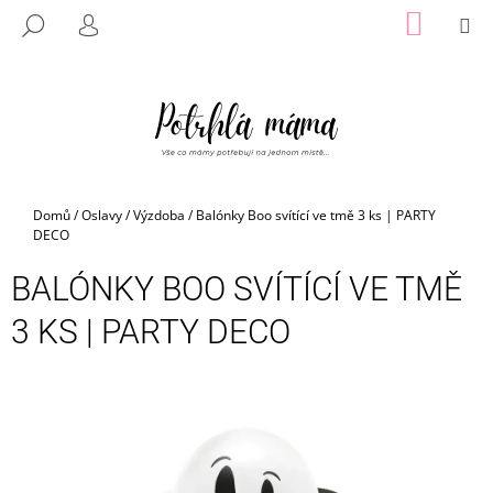
K
Přejít
NÁKUP
M
HLEDAT
na
KOŠÍK
O
PŘIHLÁŠENÍ
ZPĚT
ZPĚT
obsah
Š
Í
C
K
O
P
O
Domů
/
Oslavy
/
Výzdoba
/
Balónky Boo svítící ve tmě 3 ks | PARTY
T
DECO
Ř
BALÓNKY BOO SVÍTÍCÍ VE TMĚ
E
B
3 KS | PARTY DECO
U
J
E
T
E
N