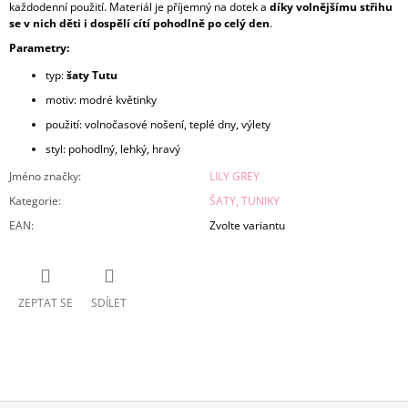
každodenní použití. Materiál je příjemný na dotek a
díky volnějšímu střihu
se v nich děti i dospělí cítí pohodlně po celý den
.
Parametry:
typ:
šaty Tutu
motiv: modré květinky
použití: volnočasové nošení, teplé dny, výlety
styl: pohodlný, lehký, hravý
Jméno značky
:
LILY GREY
Kategorie
:
ŠATY, TUNIKY
EAN
:
Zvolte variantu
ZEPTAT SE
SDÍLET