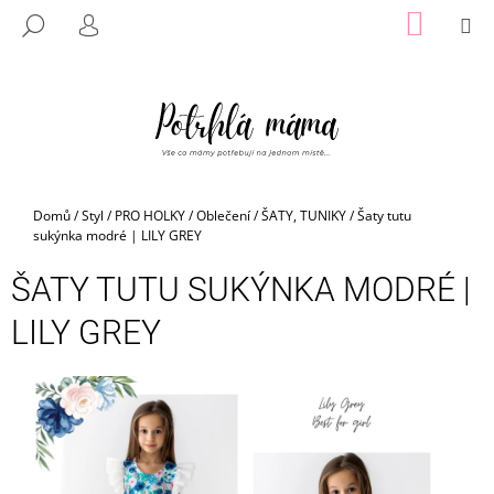
K
Přejít
NÁKUP
M
HLEDAT
na
KOŠÍK
O
PŘIHLÁŠENÍ
ZPĚT
ZPĚT
obsah
Š
Í
C
K
O
P
O
Domů
/
Styl
/
PRO HOLKY
/
Oblečení
/
ŠATY, TUNIKY
/
Šaty tutu
T
sukýnka modré | LILY GREY
Ř
ŠATY TUTU SUKÝNKA MODRÉ |
E
B
LILY GREY
U
J
E
T
E
N