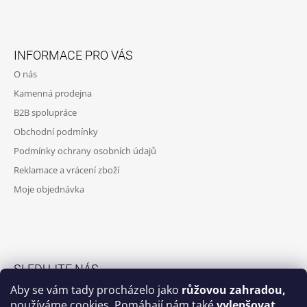
Z
Á
INFORMACE PRO VÁS
P
O nás
A
Kamenná prodejna
T
B2B spolupráce
Í
Obchodní podmínky
Podmínky ochrany osobních údajů
Reklamace a vrácení zboží
Moje objednávka
SLEDUJTE NÁS
Aby se vám tady procházelo jako
růžovou zahradou,
Facebook skupina
používáme cookies. Pomáhají nám také
vylepšovat