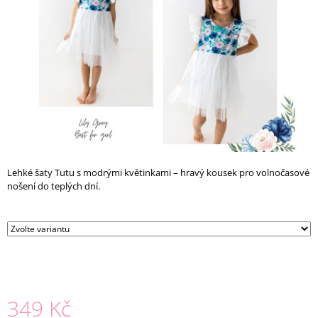
A
J
Í
T
?
HLEDAT
Lehké šaty Tutu s modrými květinkami – hravý kousek pro volnočasové
nošení do teplých dní.
D
O
P
O
R
U
349 Kč
Č
U