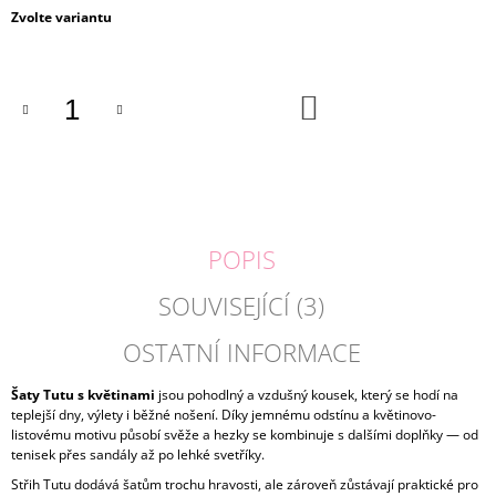
Měrná
Zvolte variantu
J
cena:
E
M
E
DO
KOŠÍKU
ČELENKA
A
NÁRAMKY
UNICORN
|
MARTINELIA
POPIS
179
Kč
SOUVISEJÍCÍ (3)
OSTATNÍ INFORMACE
Šaty Tutu s květinami
jsou pohodlný a vzdušný kousek, který se hodí na
teplejší dny, výlety i běžné nošení. Díky jemnému odstínu a květinovo-
listovému motivu působí svěže a hezky se kombinuje s dalšími doplňky — od
tenisek přes sandály až po lehké svetříky.
Střih Tutu dodává šatům trochu hravosti, ale zároveň zůstávají praktické pro