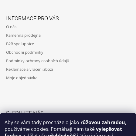
Z
A
Á
J
INFORMACE PRO VÁS
P
Í
O nás
A
T
Kamenná prodejna
T
?
B2B spolupráce
Í
Obchodní podmínky
Podmínky ochrany osobních údajů
Reklamace a vrácení zboží
HLEDAT
Moje objednávka
D
O
P
O
SLEDUJTE NÁS
R
Aby se vám tady procházelo jako
růžovou zahradou,
U
Facebook skupina
používáme cookies. Pomáhají nám také
vylepšovat
Č
funkce
a dělat vše
přehlednější
.
Více informací
U
Facebook