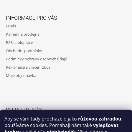
Z
A
Á
J
INFORMACE PRO VÁS
P
Í
O nás
A
T
Kamenná prodejna
T
?
B2B spolupráce
Í
Obchodní podmínky
Podmínky ochrany osobních údajů
Reklamace a vrácení zboží
HLEDAT
Moje objednávka
D
O
P
O
SLEDUJTE NÁS
R
Aby se vám tady procházelo jako
růžovou zahradou,
U
Facebook skupina
používáme cookies. Pomáhají nám také
vylepšovat
Č
funkce
a dělat vše
přehlednější
.
Více informací
U
Facebook