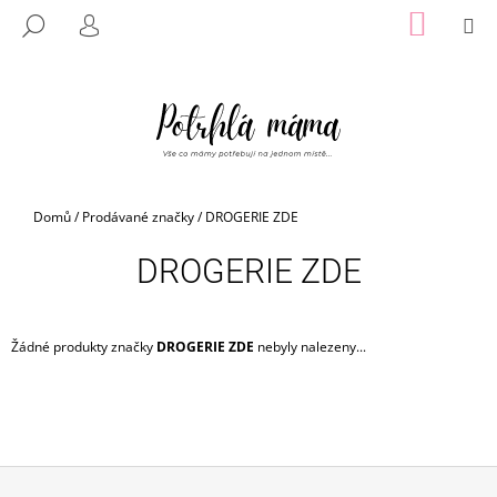
K
Přejít
NÁKUP
M
HLEDAT
na
KOŠÍK
O
PŘIHLÁŠENÍ
ZPĚT
ZPĚT
obsah
Š
Í
C
K
O
P
O
Domů
/
Prodávané značky
/
DROGERIE ZDE
T
Ř
DROGERIE ZDE
E
B
U
Žádné produkty značky
DROGERIE ZDE
nebyly nalezeny...
J
E
T
E
N